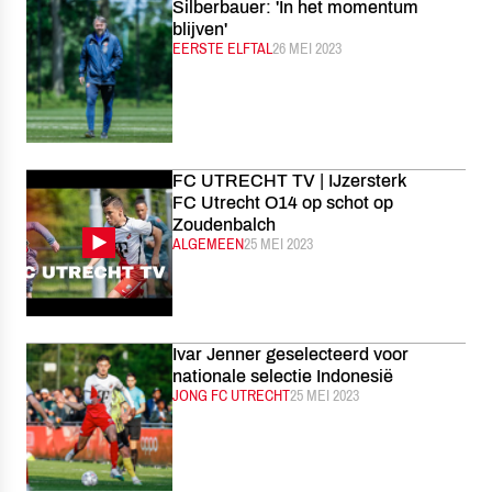
Silberbauer: 'In het momentum
blijven'
CATEGORIE:
EERSTE ELFTAL
GEPUBLICEERD:
26 MEI 2023
FC UTRECHT TV | IJzersterk
FC Utrecht O14 op schot op
Zoudenbalch
CATEGORIE:
ALGEMEEN
GEPUBLICEERD:
25 MEI 2023
Ivar Jenner geselecteerd voor
nationale selectie Indonesië
CATEGORIE:
JONG FC UTRECHT
GEPUBLICEERD:
25 MEI 2023