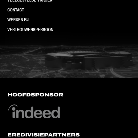
CONTACT
WERKEN BIJ
VERTROUWENSPERSOON
FC Utrecht<br>vanuit<br>het har
HOOFDSPONSOR
EREDIVISIEPARTNERS