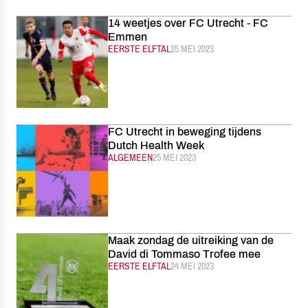
14 weetjes over FC Utrecht - FC
Emmen
CATEGORIE:
EERSTE ELFTAL
GEPUBLICEERD:
25 MEI 2023
FC Utrecht in beweging tijdens
Dutch Health Week
CATEGORIE:
ALGEMEEN
GEPUBLICEERD:
25 MEI 2023
Maak zondag de uitreiking van de
David di Tommaso Trofee mee
CATEGORIE:
EERSTE ELFTAL
GEPUBLICEERD:
24 MEI 2023