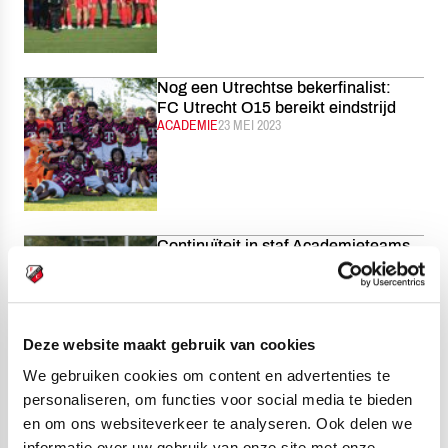
Nog een Utrechtse bekerfinalist:
FC Utrecht O15 bereikt eindstrijd
CATEGORIE:
ACADEMIE
GEPUBLICEERD:
23 MEI 2023
Continuïteit in staf Academieteams
seizoen 2023/2024
CATEGORIE:
ACADEMIE
GEPUBLICEERD:
23 MEI 2023
Deze website maakt gebruik van cookies
We gebruiken cookies om content en advertenties te
personaliseren, om functies voor social media te bieden
International Liza van der Most naar
en om ons websiteverkeer te analyseren. Ook delen we
FC Utrecht Vrouwen
CATEGORIE:
VROUWEN
GEPUBLICEERD:
23 MEI 2023
informatie over uw gebruik van onze site met onze