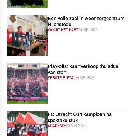
Een volle zaal in woonzorgcentrum
Nijenstede
CATEGORIE:
VANUIT HET HART
GEPUBLICEERD:
24 MEI 2023
Play-offs: kaartverkoop thuisduel
van start
CATEGORIE:
EERSTE ELFTAL
GEPUBLICEERD:
24 MEI 2023
FC Utrecht O14 kampioen na
spektakelstuk
CATEGORIE:
ACADEMIE
GEPUBLICEERD:
23 MEI 2023