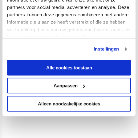
partners voor social media, adverteren en analyse. Deze
partners kunnen deze gegevens combineren met andere
informatie die u aan ze heeft verstrekt of die ze hebben
verzameld op basis van uw gebruik van hun services. Je
Laatste competitieduel van seizoen
kan je toestemming beheren op de Cookiepagina.
onder leiding van Richard Martens
CATEGORIE:
EERSTE ELFTAL
GEPUBLICEERD:
23 MEI 2023
Instellingen
Alle cookies toestaan
1
2
3
4
5
6
Aanpassen
7
Alleen noodzakelijke cookies