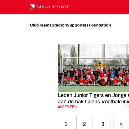
FC UTRECHT
NIEUWS
2023
MEI
Ons nalatenschap
Club
Teams
Stadion
Supporters
Foundation
Leden Junior Tigers en Jonge
aan de bak tijdens Voetbalclini
CATEGORIE:
ALGEMEEN
G
01
1
2
3
4