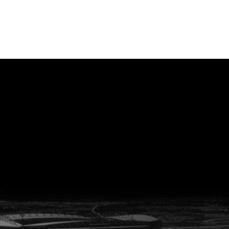
vanuit<br>het hart