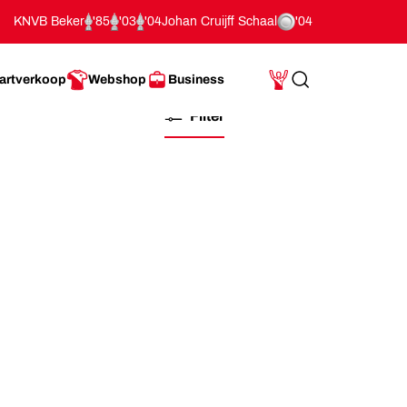
KNVB Beker
'85
'03
'04
Johan Cruijff Schaal
'04
artverkoop
Webshop
Business
Search
Mijn Account
Filter