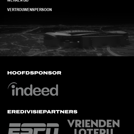
VERTROUWENSPERSOON
FC Utrecht<br>vanuit<br>het har
HOOFDSPONSOR
EREDIVISIEPARTNERS