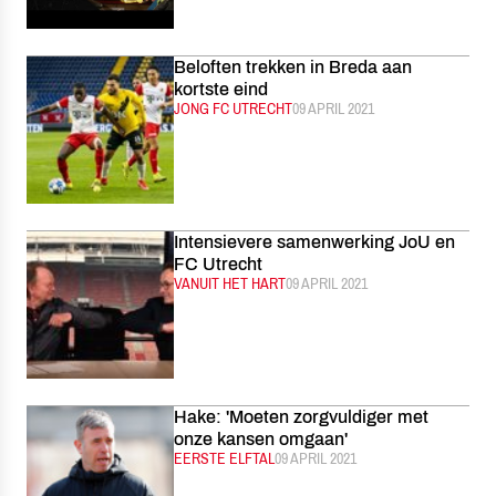
Beloften trekken in Breda aan
kortste eind
CATEGORIE:
JONG FC UTRECHT
GEPUBLICEERD:
09 APRIL 2021
Intensievere samenwerking JoU en
FC Utrecht
CATEGORIE:
VANUIT HET HART
GEPUBLICEERD:
09 APRIL 2021
Hake: 'Moeten zorgvuldiger met
onze kansen omgaan'
CATEGORIE:
EERSTE ELFTAL
GEPUBLICEERD:
09 APRIL 2021