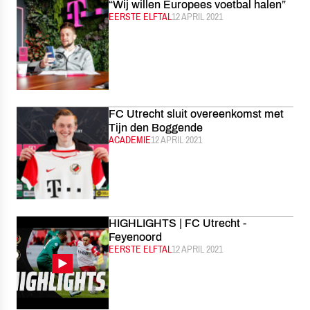
“Wij willen Europees voetbal halen”
CATEGORIE:
EERSTE ELFTAL
GEPUBLICEERD:
12 APRIL 2021
FC Utrecht sluit overeenkomst met
Tijn den Boggende
CATEGORIE:
ACADEMIE
GEPUBLICEERD:
12 APRIL 2021
HIGHLIGHTS | FC Utrecht -
Feyenoord
CATEGORIE:
EERSTE ELFTAL
GEPUBLICEERD:
12 APRIL 2021