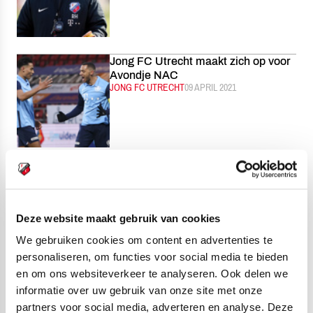
Jong FC Utrecht maakt zich op voor
Avondje NAC
CATEGORIE:
JONG FC UTRECHT
GEPUBLICEERD:
09 APRIL 2021
Robin Pronk nieuwe Hoofd
Jeugdopleiding FC Utrecht
CATEGORIE:
ALGEMEEN
GEPUBLICEERD:
08 APRIL 2021
Deze website maakt gebruik van cookies
We gebruiken cookies om content en advertenties te
personaliseren, om functies voor social media te bieden
en om ons websiteverkeer te analyseren. Ook delen we
Utrechtse eSporters zetten hun
informatie over uw gebruik van onze site met onze
puntenverlies recht
partners voor social media, adverteren en analyse. Deze
CATEGORIE:
ESPORTS
GEPUBLICEERD:
08 APRIL 2021