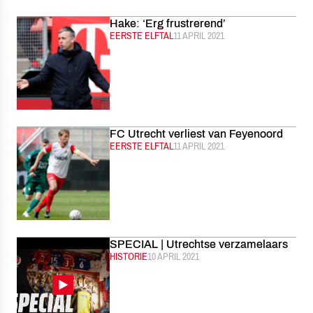
Hake: ‘Erg frustrerend’
CATEGORIE:
EERSTE ELFTAL
GEPUBLICEERD:
11 APRIL 2021
FC Utrecht verliest van Feyenoord
CATEGORIE:
EERSTE ELFTAL
GEPUBLICEERD:
11 APRIL 2021
SPECIAL | Utrechtse verzamelaars
CATEGORIE:
HISTORIE
GEPUBLICEERD:
10 APRIL 2021