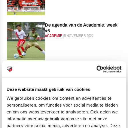
De agenda van de Academie: week
46
CATEGORIE:
ACADEMIE
GEPUBLICEERD:
15 NOVEMBER 2022
HIGHLIGHTS | Jong FC Utrecht -
MVV Maastricht
CATEGORIE:
JONG FC UTRECHT
GEPUBLICEERD:
15 NOVEMBER 2022
Deze website maakt gebruik van cookies
We gebruiken cookies om content en advertenties te
personaliseren, om functies voor social media te bieden
en om ons websiteverkeer te analyseren. Ook delen we
Jong FC Utrecht ruim en verdiend
informatie over uw gebruik van onze site met onze
langs MVV Maastricht
partners voor social media, adverteren en analyse. Deze
CATEGORIE:
JONG FC UTRECHT
GEPUBLICEERD:
14 NOVEMBER 2022