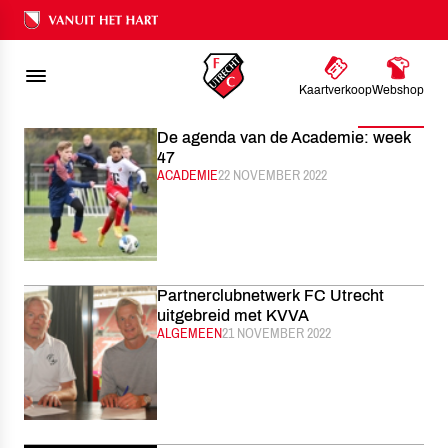
FC UTRECHT
NIEUWS
NOVEMBER
2022
Ons nalatenschap
Kaartverkoop
Webshop
Filter
De agenda van de Academie: week
47
CATEGORIE:
ACADEMIE
GEPUBLICEERD:
22 NOVEMBER 2022
Partnerclubnetwerk FC Utrecht
uitgebreid met KVVA
CATEGORIE:
ALGEMEEN
GEPUBLICEERD:
21 NOVEMBER 2022