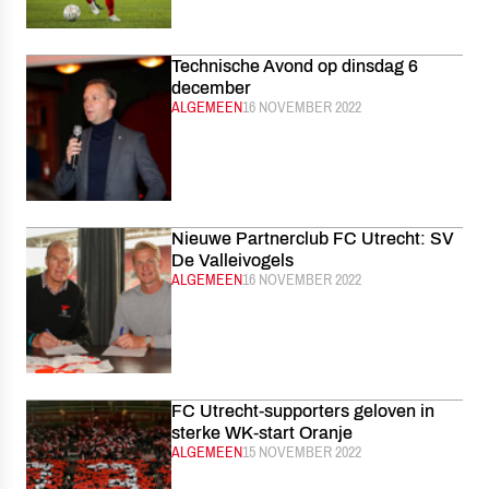
Technische Avond op dinsdag 6
december
CATEGORIE:
ALGEMEEN
GEPUBLICEERD:
16 NOVEMBER 2022
Nieuwe Partnerclub FC Utrecht: SV
De Valleivogels
CATEGORIE:
ALGEMEEN
GEPUBLICEERD:
16 NOVEMBER 2022
FC Utrecht-supporters geloven in
sterke WK-start Oranje
CATEGORIE:
ALGEMEEN
GEPUBLICEERD:
15 NOVEMBER 2022