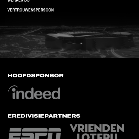
VERTROUWENSPERSOON
FC Utrecht<br>vanuit<br>het har
HOOFDSPONSOR
EREDIVISIEPARTNERS