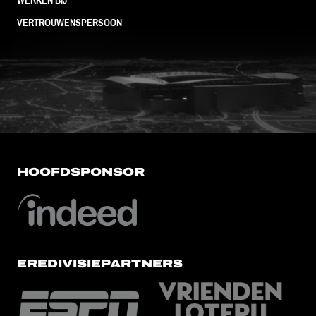
VERTROUWENSPERSOON
FC Utrecht<br>vanuit<br>het har
HOOFDSPONSOR
EREDIVISIEPARTNERS