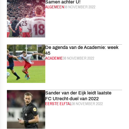
Samen achter U!
CATEGORIE:
ALGEMEEN
GEPUBLICEERD:
08 NOVEMBER 2022
De agenda van de Academie: week
45
CATEGORIE:
ACADEMIE
GEPUBLICEERD:
08 NOVEMBER 2022
Sander van der Eijk leidt laatste
FC Utrecht-duel van 2022
CATEGORIE:
EERSTE ELFTAL
GEPUBLICEERD:
08 NOVEMBER 2022