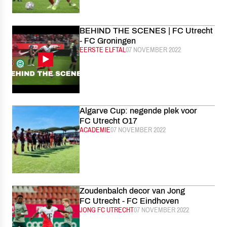
BEHIND THE SCENES | FC Utrecht
- FC Groningen
CATEGORIE:
EERSTE ELFTAL
GEPUBLICEERD:
07 NOVEMBER 2022
Algarve Cup: negende plek voor
FC Utrecht O17
CATEGORIE:
ACADEMIE
GEPUBLICEERD:
07 NOVEMBER 2022
Zoudenbalch decor van Jong
FC Utrecht - FC Eindhoven
CATEGORIE:
JONG FC UTRECHT
GEPUBLICEERD:
07 NOVEMBER 2022