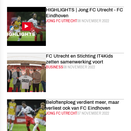
HIGHLIGHTS | Jong FC Utrecht - FC
Eindhoven
CATEGORIE:
JONG FC UTRECHT
GEPUBLICEERD:
08 NOVEMBER 2022
FC Utrecht en Stichting IT4Kids
zetten samenwerking voort
CATEGORIE:
BUSINESS
GEPUBLICEERD:
08 NOVEMBER 2022
Beloftenploeg verdient meer, maar
verliest ook van FC Eindhoven
CATEGORIE:
JONG FC UTRECHT
GEPUBLICEERD:
07 NOVEMBER 2022