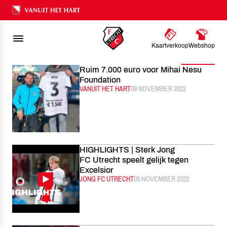
FC UTRECHT
NIEUWS
NOVEMBER
2022
Ons nalatenschap
Kaartverkoop
Webshop
Filter
Ruim 7.000 euro voor Mihai Nesu
Foundation
CATEGORIE:
VANUIT HET HART
GEPUBLICEERD:
09 NOVEMBER 2022
HIGHLIGHTS | Sterk Jong
FC Utrecht speelt gelijk tegen
Excelsior
CATEGORIE:
JONG FC UTRECHT
GEPUBLICEERD:
09 NOVEMBER 2022