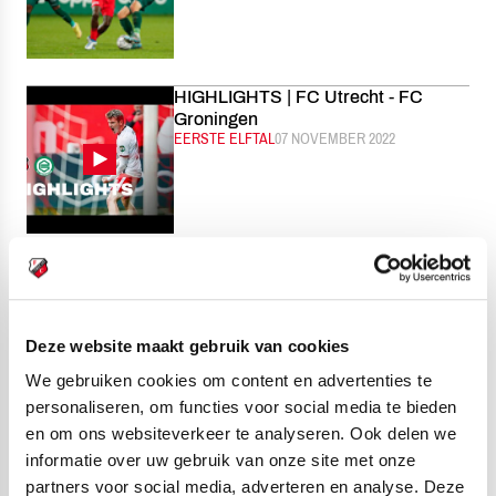
HIGHLIGHTS | FC Utrecht - FC
Groningen
CATEGORIE:
EERSTE ELFTAL
GEPUBLICEERD:
07 NOVEMBER 2022
Fraser: 'Steun van het publiek was
fantastisch’
CATEGORIE:
EERSTE ELFTAL
GEPUBLICEERD:
06 NOVEMBER 2022
Deze website maakt gebruik van cookies
We gebruiken cookies om content en advertenties te
personaliseren, om functies voor social media te bieden
en om ons websiteverkeer te analyseren. Ook delen we
Dik verdiende driepunter in laatste
informatie over uw gebruik van onze site met onze
thuisduel van 2022
partners voor social media, adverteren en analyse. Deze
CATEGORIE:
EERSTE ELFTAL
GEPUBLICEERD:
06 NOVEMBER 2022