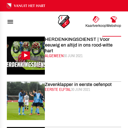
FC UTRECHT
NIEUWS
2021
JUNI
Ons nalatenschap
Kaartverkoop
Webshop
Filter
HERDENKINGSDIENST | Voor
eeuwig en altijd in ons rood-witte
hart
CATEGORIE:
ALGEMEEN
GEPUBLICEERD:
30 JUNI 2021
Zevenklapper in eerste oefenpot
CATEGORIE:
EERSTE ELFTAL
GEPUBLICEERD:
30 JUNI 2021