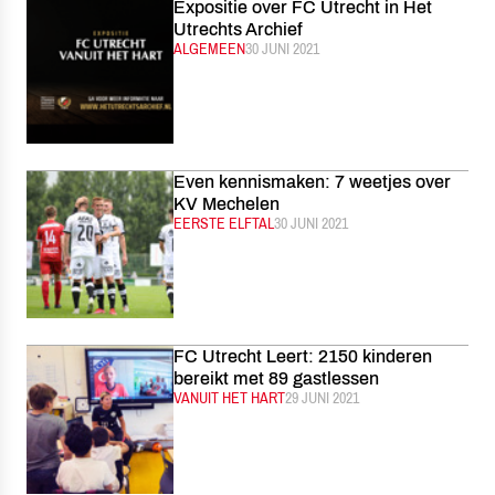
Expositie over FC Utrecht in Het
Utrechts Archief
CATEGORIE:
ALGEMEEN
GEPUBLICEERD:
30 JUNI 2021
Even kennismaken: 7 weetjes over
KV Mechelen
CATEGORIE:
EERSTE ELFTAL
GEPUBLICEERD:
30 JUNI 2021
FC Utrecht Leert: 2150 kinderen
bereikt met 89 gastlessen
CATEGORIE:
VANUIT HET HART
GEPUBLICEERD:
29 JUNI 2021