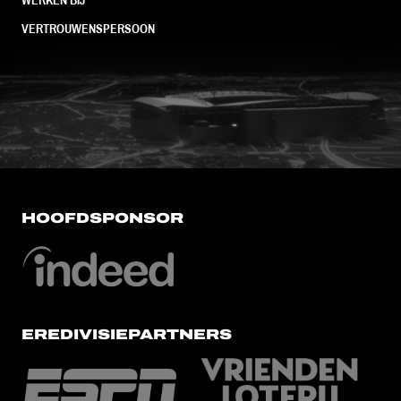
VERTROUWENSPERSOON
FC Utrecht<br>vanuit<br>het har
HOOFDSPONSOR
EREDIVISIEPARTNERS