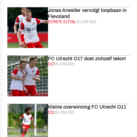
Jonas Arweiler vervolgt loopbaan in
Flevoland
CATEGORIE:
EERSTE ELFTAL
GEPUBLICEERD:
28 JUNI 2021
FC Utrecht O17 doet zichzelf tekort
CATEGORIE:
O17
GEPUBLICEERD:
28 JUNI 2021
Kleine overwinning FC Utrecht O11
CATEGORIE:
O11
GEPUBLICEERD:
28 JUNI 2021