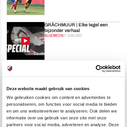
GRÂCHMUUR | Elke tegel een
bijzonder verhaal
CATEGORIE:
ALGEMEEN
GEPUBLICEERD:
27 JUNI 2021
HIGHLIGHTS | Jong FC Utrecht en
Jong AZ in balans
CATEGORIE:
JONG FC UTRECHT
GEPUBLICEERD:
26 JUNI 2021
Deze website maakt gebruik van cookies
We gebruiken cookies om content en advertenties te
personaliseren, om functies voor social media te bieden
en om ons websiteverkeer te analyseren. Ook delen we
Beloften beginnen oefencampagne
informatie over uw gebruik van onze site met onze
met gelijkspel
partners voor social media, adverteren en analyse. Deze
CATEGORIE:
JONG FC UTRECHT
GEPUBLICEERD:
26 JUNI 2021