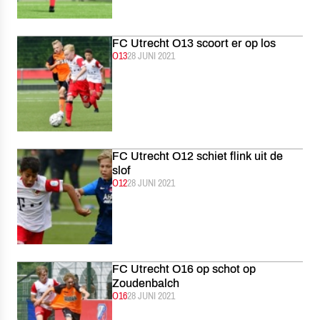
FC Utrecht O13 scoort er op los
CATEGORIE:
O13
GEPUBLICEERD:
28 JUNI 2021
FC Utrecht O12 schiet flink uit de
slof
CATEGORIE:
O12
GEPUBLICEERD:
28 JUNI 2021
FC Utrecht O16 op schot op
Zoudenbalch
CATEGORIE:
O16
GEPUBLICEERD:
28 JUNI 2021