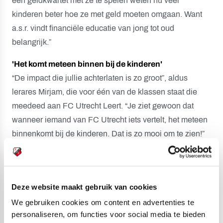
een geldkwartet met ze te spelen weten nu veel
kinderen beter hoe ze met geld moeten omgaan. Want
a.s.r. vindt financiële educatie van jong tot oud
belangrijk.”
'Het komt meteen binnen bij de kinderen'
“De impact die jullie achterlaten is zo groot”, aldus
lerares Mirjam, die voor één van de klassen staat die
meedeed aan FC Utrecht Leert. “Je ziet gewoon dat
wanneer iemand van FC Utrecht iets vertelt, het meteen
binnenkomt bij de kinderen. Dat is zo mooi om te zien!”
FC Utrecht Leert is het afgelopen seizoen gehouden in
onder meer de gemeentes Wijk bij Duurstede, Houten,
Zeist, Nieuwegein, IJsselstein, Amersfoort, Lopikerkapel,
Deze website maakt gebruik van cookies
De Bilt, Bunnik, Vianen, Maarssen en – uiteraard –
We gebruiken cookies om content en advertenties te
Utrecht. Het thema waarover in de meeste klassen les is
personaliseren, om functies voor social media te bieden