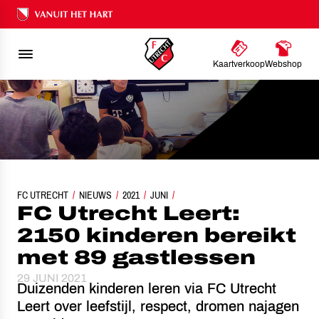
Ons nalatenschap
Kaartverkoop
Webshop
FC UTRECHT
FC UTRECHT LEERT: 2150 KINDEREN BEREIKT MET 89 GASTLESSEN
NIEUWS
2021
JUNI
FC Utrecht Leert:
2150 kinderen bereikt
met 89 gastlessen
29 JUNI 2021
Duizenden kinderen leren via FC Utrecht
Leert over leefstijl, respect, dromen najagen