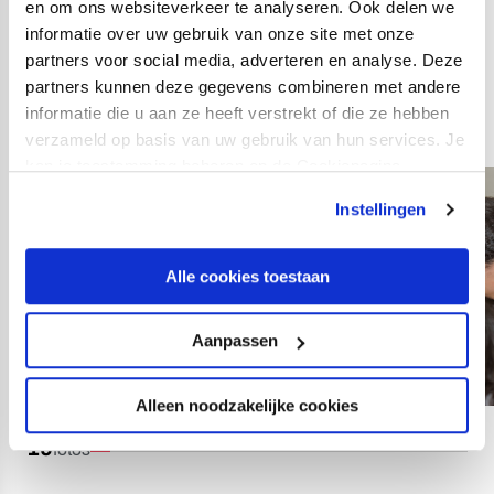
gegeven, is respect. Het op één na meest gekozen
en om ons websiteverkeer te analyseren. Ook delen we
informatie over uw gebruik van onze site met onze
thema: geld. Daarover werd met name tijdens de Week
partners voor social media, adverteren en analyse. Deze
van het Geld veel gesproken in basisscholen in de
partners kunnen deze gegevens combineren met andere
provincie Utrecht.
informatie die u aan ze heeft verstrekt of die ze hebben
verzameld op basis van uw gebruik van hun services. Je
kan je toestemming beheren op de Cookiepagina.
Instellingen
Alle cookies toestaan
Aanpassen
Alleen noodzakelijke cookies
19
fotos