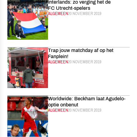
Interlands: zo verging het de
FC Utrecht-spelers
CATEGORIE:
ALGEMEEN
GEPUBLICEERD:
20 NOVEMBER 2019
Trap jouw matchday af op het
Fanplein!
CATEGORIE:
ALGEMEEN
GEPUBLICEERD:
20 NOVEMBER 2019
Worldwide: Beckham laat Agudelo-
optie onbenut
CATEGORIE:
ALGEMEEN
GEPUBLICEERD:
20 NOVEMBER 2019