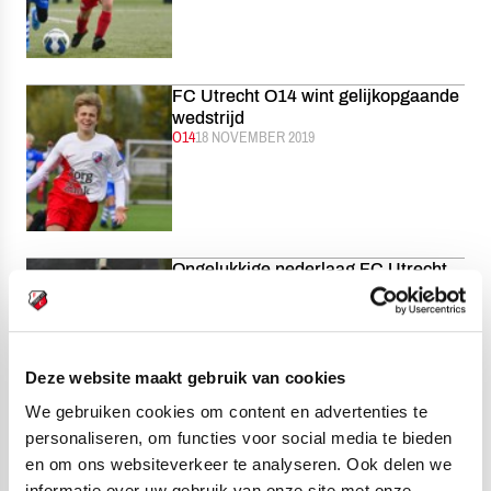
FC Utrecht O14 wint gelijkopgaande
wedstrijd
CATEGORIE:
O14
GEPUBLICEERD:
18 NOVEMBER 2019
Ongelukkige nederlaag FC Utrecht
O15
CATEGORIE:
O15
GEPUBLICEERD:
18 NOVEMBER 2019
Deze website maakt gebruik van cookies
We gebruiken cookies om content en advertenties te
personaliseren, om functies voor social media te bieden
FC Utrecht Voetbalkamp in de
en om ons websiteverkeer te analyseren. Ook delen we
kerstvakantie
CATEGORIE:
ACADEMIE
GEPUBLICEERD:
18 NOVEMBER 2019
informatie over uw gebruik van onze site met onze