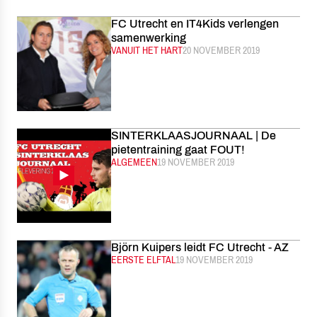
FC Utrecht en IT4Kids verlengen
samenwerking
CATEGORIE:
VANUIT HET HART
GEPUBLICEERD:
20 NOVEMBER 2019
SINTERKLAASJOURNAAL | De
pietentraining gaat FOUT!
CATEGORIE:
ALGEMEEN
GEPUBLICEERD:
19 NOVEMBER 2019
Björn Kuipers leidt FC Utrecht - AZ
CATEGORIE:
EERSTE ELFTAL
GEPUBLICEERD:
19 NOVEMBER 2019