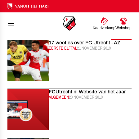
FC UTRECHT
NIEUWS
NOVEMBER
2019
Ons nalatenschap
Kaartverkoop
Webshop
Filter
17 weetjes over FC Utrecht - AZ
CATEGORIE:
EERSTE ELFTAL
GEPUBLICEERD:
21 NOVEMBER 2019
FCUtrecht.nl Website van het Jaar
CATEGORIE:
ALGEMEEN
GEPUBLICEERD:
20 NOVEMBER 2019