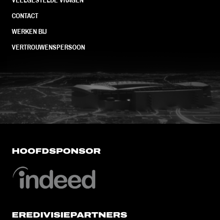
CONTACT
WERKEN BIJ
VERTROUWENSPERSOON
FC Utrecht<br>vanuit<br>het har
HOOFDSPONSOR
EREDIVISIEPARTNERS