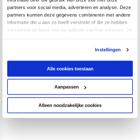
partners voor social media, adverteren en analyse. Deze
partners kunnen deze gegevens combineren met andere
informatie die u aan ze heeft verstrekt of die ze hebben
verzameld op basis van uw gebruik van hun services. Je
Belangrijke overwinning FC Utrecht
kan je toestemming beheren op de Cookiepagina.
O16
CATEGORIE:
O16
GEPUBLICEERD:
17 NOVEMBER 2019
Instellingen
Alle cookies toestaan
…
…
1
3
4
5
Aanpassen
9
Alleen noodzakelijke cookies