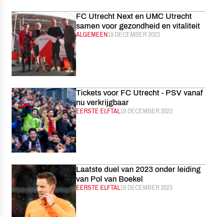
FC Utrecht Next en UMC Utrecht
samen voor gezondheid en vitaliteit
CATEGORIE:
ALGEMEEN
GEPUBLICEERD:
19 DECEMBER 2023
Tickets voor FC Utrecht - PSV vanaf
nu verkrijgbaar
CATEGORIE:
EERSTE ELFTAL
GEPUBLICEERD:
19 DECEMBER 2023
Laatste duel van 2023 onder leiding
van Pol van Boekel
CATEGORIE:
EERSTE ELFTAL
GEPUBLICEERD:
19 DECEMBER 2023