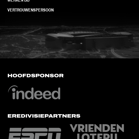
VERTROUWENSPERSOON
FC Utrecht<br>vanuit<br>het har
HOOFDSPONSOR
EREDIVISIEPARTNERS