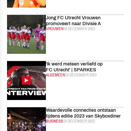
Jong FC Utrecht Vrouwen
promoveert naar Divisie A
CATEGORIE:
VROUWEN
GEPUBLICEERD:
18 DECEMBER 2023
'Ik werd meteen verliefd op
FC Utrecht' | SPARKES
CATEGORIE:
ALGEMEEN
GEPUBLICEERD:
18 DECEMBER 2023
Waardevolle connecties ontstaan
tijdens editie 2023 van Skyboxdiner
CATEGORIE:
BUSINESS
GEPUBLICEERD:
18 DECEMBER 2023