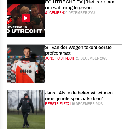
FC UTRECHT TV | 'Het is zo mooi
om wat terug te geven'
CATEGORIE:
ALGEMEEN
GEPUBLICEERD:
20 DECEMBER 2023
Sil van der Wegen tekent eerste
profcontract
CATEGORIE:
JONG FC UTRECHT
GEPUBLICEERD:
20 DECEMBER 2023
Jans: ‘Als je de beker wil winnen,
moet je iets speciaals doen’
CATEGORIE:
EERSTE ELFTAL
GEPUBLICEERD:
19 DECEMBER 2023