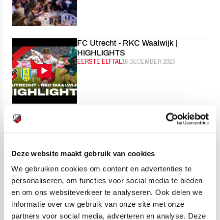
FC Utrecht - RKC Waalwijk |
HIGHLIGHTS
CATEGORIE:
EERSTE ELFTAL
GEPUBLICEERD:
18 DECEMBER 2023
Jans: 'Niet afgedwongen deze
wedstrijd te winnen'
CATEGORIE:
EERSTE ELFTAL
GEPUBLICEERD:
16 DECEMBER 2023
Deze website maakt gebruik van cookies
We gebruiken cookies om content en advertenties te
personaliseren, om functies voor social media te bieden
en om ons websiteverkeer te analyseren. Ook delen we
Wedstrijd van de Week:
informatie over uw gebruik van onze site met onze
Verdienstelijk gelijkspel FC Utrecht
partners voor social media, adverteren en analyse. Deze
O18