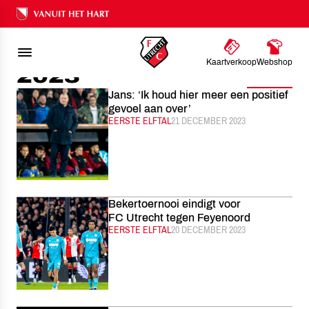
FC UTRECHT
NIEUWS
2023
Ons nalatenschap
Kaartverkoop
Webshop
2023
Filter
Jans: ‘Ik houd hier meer een positief
gevoel aan over’
CATEGORIE:
EERSTE ELFTAL
GEPUBLICEERD:
21 DECEMBER 2023
Bekertoernooi eindigt voor
FC Utrecht tegen Feyenoord
CATEGORIE:
EERSTE ELFTAL
GEPUBLICEERD:
20 DECEMBER 2023