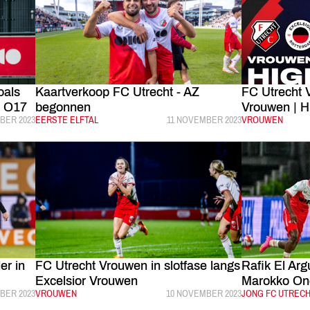
oals
Kaartverkoop FC Utrecht - AZ
FC Utrecht 
t O17
begonnen
Vrouwen | 
EERD:
BER 2023
CATEGORIE:
EERSTE ELFTAL
GEPUBLICEERD:
11 NOVEMBER 2023
CATEGORIE:
VROUWEN
er in
FC Utrecht Vrouwen in slotfase langs
Rafik El Arg
Excelsior Vrouwen
Marokko On
EERD:
BER 2023
CATEGORIE:
VROUWEN
GEPUBLICEERD:
10 NOVEMBER 2023
CATEGORIE:
JONG FC UTREC