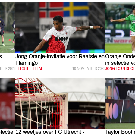
s
Jong Oranje-invitatie voor Raatsie en
Oranje Onde
Flamingo
in selectie 
EERD:
BER 2023
CATEGORIE:
EERSTE ELFTAL
GEPUBLICEERD:
10 NOVEMBER 2023
CATEGORIE:
JONG FC UTREC
lectie
12 weetjes over FC Utrecht -
Taylor Booth