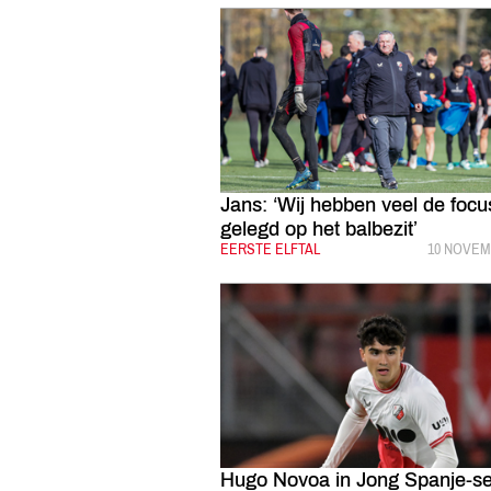
Jans: ‘Wij hebben veel de focu
gelegd op het balbezit’
CATEGORIE:
EERSTE ELFTAL
GEPUBLIC
10 NOVEM
Hugo Novoa in Jong Spanje-se