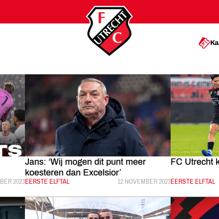
Ka
Jans: ‘Wij mogen dit punt meer
FC Utrecht k
koesteren dan Excelsior’
EERD:
BER 2023
CATEGORIE:
EERSTE ELFTAL
GEPUBLICEERD:
12 NOVEMBER 2023
CATEGORIE:
EERSTE ELFTAL