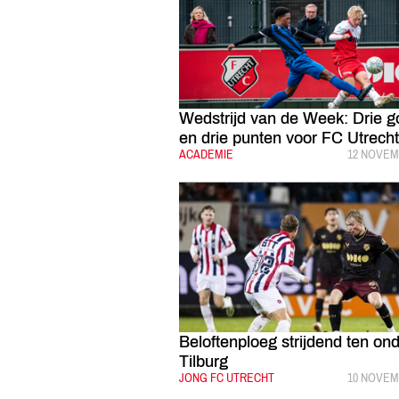
Wedstrijd van de Week: Drie g
en drie punten voor FC Utrech
CATEGORIE:
ACADEMIE
GEPUBLIC
12 NOVEM
Beloftenploeg strijdend ten ond
Tilburg
CATEGORIE:
JONG FC UTRECHT
GEPUBLIC
10 NOVEM