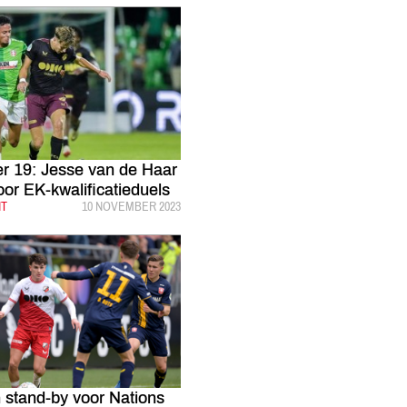
r 19: Jesse van de Haar
voor EK-kwalificatieduels
HT
GEPUBLICEERD:
10 NOVEMBER 2023
 stand-by voor Nations