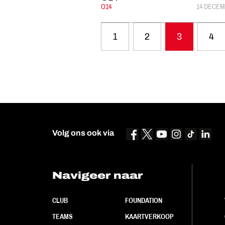
CATEGORIE:
O14
GEPUBLI
14 DECEM
1
2
3
4
Volg ons ook via
Navigeer naar
CLUB
FOUNDATION
TEAMS
KAARTVERKOOP