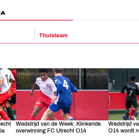
MA
Thuisteam
recht
Wedstrijd van de Week: Klinkende
Wedstrijd v
ia
overwinning FC Utrecht O14
O14 wordt ne