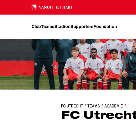
Ons nalatenschap
Club
Teams
Stadion
Supporters
Foundation
FC UTRECHT
TEAMS
ACADEMIE
FC UTRECHT O
FC Utrech