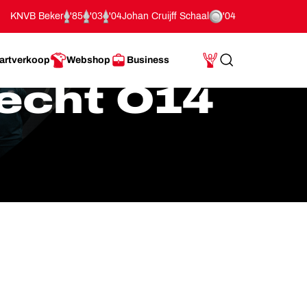
KNVB Beker
'85
'03
'04
Johan Cruijff Schaal
'04
artverkoop
Webshop
Business
Search
Mijn Account
echt O14