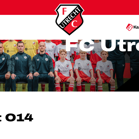
Ka
FC Utr
14
t O14