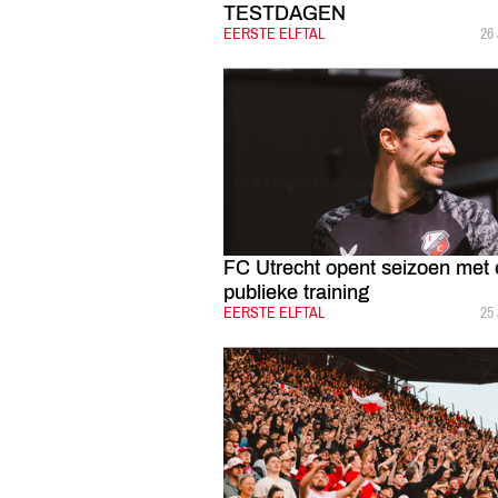
TESTDAGEN
CATEGORIE:
EERSTE ELFTAL
GE
26
FC Utrecht opent seizoen met 
publieke training
CATEGORIE:
EERSTE ELFTAL
GE
25