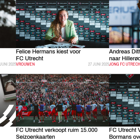
Felice Hermans kiest voor
Andreas Dit
FC Utrecht
naar Hillerø
PUBLICEERD:
 JUNI 2025
CATEGORIE:
VROUWEN
GEPUBLICEERD:
27 JUNI 2025
CATEGORIE:
JONG FC UTREC
FC Utrecht verkoopt ruim 15.000
FC Utrecht 
Seizoenkaarten
Bormans ov