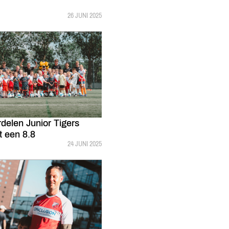
GEPUBLICEERD:
26 JUNI 2025
delen Junior Tigers
t een 8.8
GEPUBLICEERD:
24 JUNI 2025