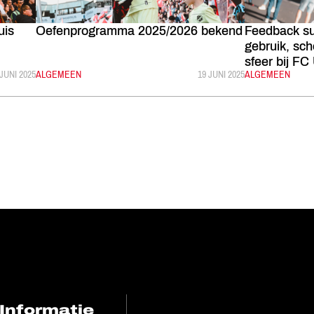
uis
Oefenprogramma 2025/2026 bekend
Feedback su
gebruik, sch
sfeer bij FC
PUBLICEERD:
 JUNI 2025
CATEGORIE:
ALGEMEEN
GEPUBLICEERD:
19 JUNI 2025
CATEGORIE:
ALGEMEEN
Informatie
FC Utrecht<br>