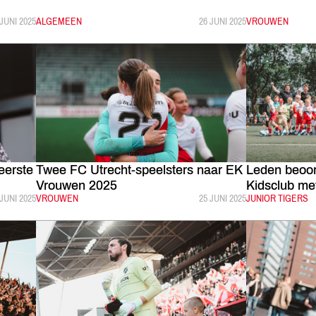
PUBLICEERD:
 JUNI 2025
CATEGORIE:
ALGEMEEN
GEPUBLICEERD:
26 JUNI 2025
CATEGORIE:
VROUWEN
eerste
Twee FC Utrecht-speelsters naar EK
Leden beoor
Vrouwen 2025
Kidsclub me
PUBLICEERD:
 JUNI 2025
CATEGORIE:
VROUWEN
GEPUBLICEERD:
25 JUNI 2025
CATEGORIE:
JUNIOR TIGERS