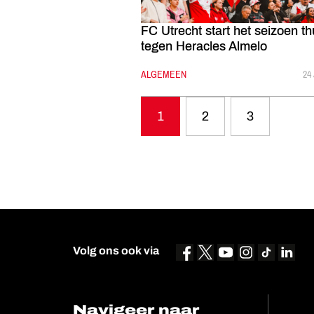
FC Utrecht start het seizoen th
tegen Heracles Almelo
CATEGORIE:
ALGEMEEN
GE
24
1
2
3
Volg ons ook via
Navigeer naar