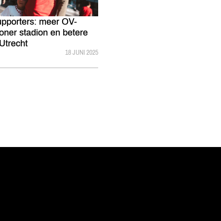
pporters: meer OV-
oner stadion en betere
 Utrecht
GEPUBLICEERD:
18 JUNI 2025
vanuit<br>het hart