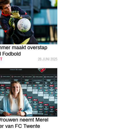
hmer maakt overstap
d Fodbold
HT
GEPUBLICEERD:
26 JUNI 2025
Vrouwen neemt Merel
er van FC Twente