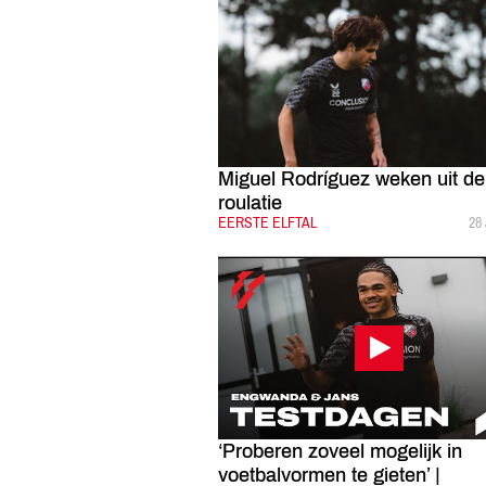
Miguel Rodríguez weken uit de
roulatie
CATEGORIE:
EERSTE ELFTAL
GE
28
‘Proberen zoveel mogelijk in
voetbalvormen te gieten’ |