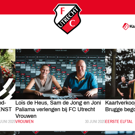
Ka
od-
Loïs de Heus, Sam de Jong en Joni
Kaartverkoo
IENST
Paliama verlengen bij FC Utrecht
Brugge beg
Vrouwen
PUBLICEERD:
 JUNI 2025
CATEGORIE:
VROUWEN
GEPUBLICEERD:
30 JUNI 2025
CATEGORIE:
EERSTE ELFTAL