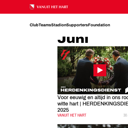
FC UTRECHT
NIEUWS
2025
JUNI
Ons nalatenschap
Club
Teams
Stadion
Supporters
Foundation
Juni
Voor eeuwig en altijd in ons ro
witte hart | HERDENKINGSD
2025
CATEGORIE:
VANUIT HET HART
GE
30