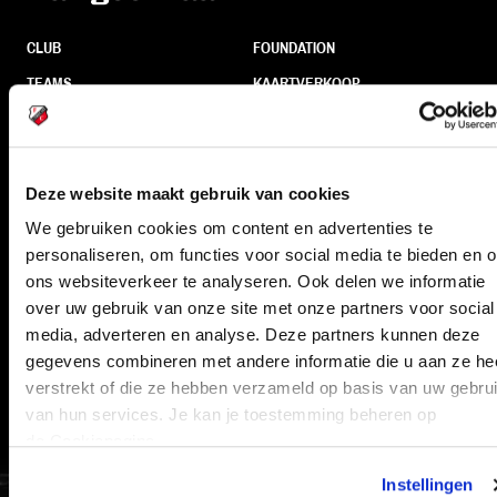
CLUB
FOUNDATION
TEAMS
KAARTVERKOOP
STADION
BUSINESS
SUPPORTERS
Deze website maakt gebruik van cookies
We gebruiken cookies om content en advertenties te
Informatie
personaliseren, om functies voor social media te bieden en 
ons websiteverkeer te analyseren. Ook delen we informatie
over uw gebruik van onze site met onze partners voor social
VEELGESTELDE VRAGEN
media, adverteren en analyse. Deze partners kunnen deze
CONTACT
gegevens combineren met andere informatie die u aan ze he
WERKEN BIJ
verstrekt of die ze hebben verzameld op basis van uw gebru
van hun services. Je kan je toestemming beheren op
VERTROUWENSPERSOON
de Cookiepagina.
FC Utrecht<br>vanuit<br>het har
Instellingen