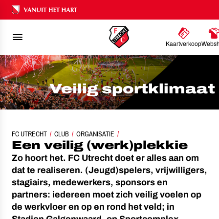
Ons nalatenschap
Kaartverkoop
Webs
Veilig sportklimaat
FC UTRECHT
CLUB
ORGANISATIE
VEILIG SPORTKLIMAAT
Een veilig (werk)plekkie
Zo hoort het. FC Utrecht doet er alles aan om
dat te realiseren. (Jeugd)spelers, vrijwilligers,
stagiairs, medewerkers, sponsors en
partners: iedereen moet zich veilig voelen op
de werkvloer en op en rond het veld; in