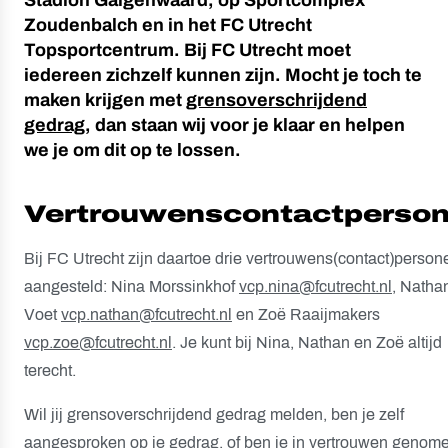
Stadion Galgenwaard, op Sportcomplex
Zoudenbalch en in het FC Utrecht
Topsportcentrum. Bij FC Utrecht moet
iedereen zichzelf kunnen zijn. Mocht je toch te
maken krijgen met
grensoverschrijdend
gedrag
, dan staan wij voor je klaar en helpen
we je om dit op te lossen.
Vertrouwenscontactperso
Bij FC Utrecht zijn daartoe drie vertrouwens(contact)person
aangesteld: Nina Morssinkhof
vcp.nina@fcutrecht.nl,
Natha
Voet
vcp.nathan@fcutrecht.nl
en Zoë Raaijmakers
vcp.zoe@fcutrecht.nl
. Je kunt bij Nina, Nathan en Zoë altijd
terecht.
Wil jij grensoverschrijdend gedrag melden, ben je zelf
aangesproken op je gedrag, of ben je in vertrouwen genom