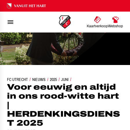
Ons nalatenschap
Kaartverkoop
Webshop
VOOR EEUWIG EN ALTIJD IN ONS ROOD-WITTE HART | HERDENKINGSDIENST 
FC UTRECHT
NIEUWS
2025
JUNI
Voor eeuwig en altijd
in ons rood-witte hart
|
HERDENKINGSDIENS
T 2025