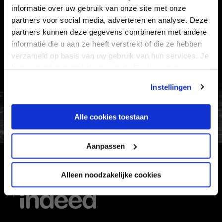
informatie over uw gebruik van onze site met onze
VEELGESTELDE VRAGEN
partners voor social media, adverteren en analyse. Deze
partners kunnen deze gegevens combineren met andere
CONTACT
informatie die u aan ze heeft verstrekt of die ze hebben
WERKEN BIJ
verzameld op basis van uw gebruik van hun services. Je
VERTROUWENSPERSOON
kan je toestemming beheren op de Cookiepagina.
Instellingen
FC Utrecht<br>vanuit<br>het har
Alle cookies toestaan
Aanpassen
HOOFDSPONSOR
Alleen noodzakelijke cookies