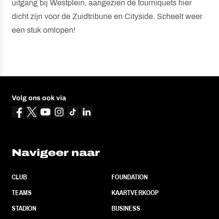
uitgang bij Westplein, aangezien de tourniquets hier
dicht zijn voor de Zuidtribune en Cityside. Scheelt weer
een stuk omlopen!
Volg ons ook via
Navigeer naar
CLUB
FOUNDATION
TEAMS
KAARTVERKOOP
STADION
BUSINESS