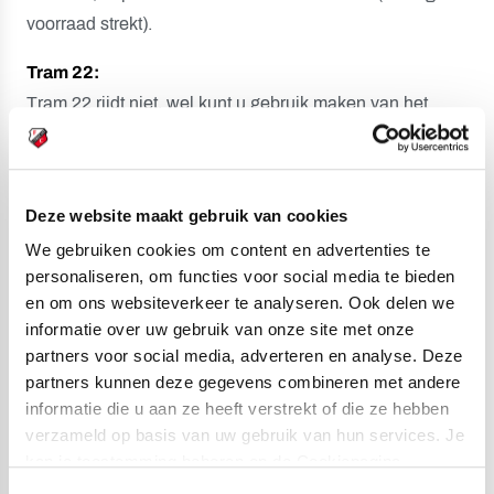
voorraad strekt).
Tram 22:
Tram 22 rijdt niet, wel kunt u gebruik maken van het
reguliere OV.
Openbaar vervoer:
Voor informatie over de
bereikbaarheid via openbaar vervoer van Stadion
Deze website maakt gebruik van cookies
Galgenwaard op wedstrijddagen,
klik hier
.
We gebruiken cookies om content en advertenties te
personaliseren, om functies voor social media te bieden
en om ons websiteverkeer te analyseren. Ook delen we
informatie over uw gebruik van onze site met onze
Toegang Stadion Galgenwaard
partners voor social media, adverteren en analyse. Deze
Volgende ingangen van Stadion Galgenwaard zijn
partners kunnen deze gegevens combineren met andere
geopend:
informatie die u aan ze heeft verstrekt of die ze hebben
verzameld op basis van uw gebruik van hun services. Je
Open
kan je toestemming beheren op de Cookiepagina.