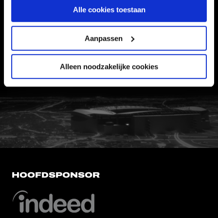
Informatie
Alle cookies toestaan
VEELGESTELDE VRAGEN
Aanpassen
CONTACT
WERKEN BIJ
Alleen noodzakelijke cookies
VERTROUWENSPERSOON
FC Utrecht<br>vanuit<br>het har
HOOFDSPONSOR