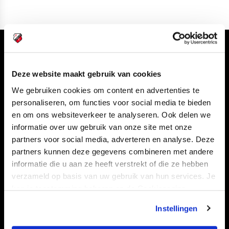
Volg ons ook via
Deze website maakt gebruik van cookies
We gebruiken cookies om content en advertenties te
personaliseren, om functies voor social media te bieden
Navigeer naar
en om ons websiteverkeer te analyseren. Ook delen we
informatie over uw gebruik van onze site met onze
CLUB
FOUNDATION
partners voor social media, adverteren en analyse. Deze
TEAMS
KAARTVERKOOP
partners kunnen deze gegevens combineren met andere
informatie die u aan ze heeft verstrekt of die ze hebben
STADION
BUSINESS
verzameld op basis van uw gebruik van hun services. Je
SUPPORTERS
kan je toestemming beheren op de Cookiepagina.
Instellingen