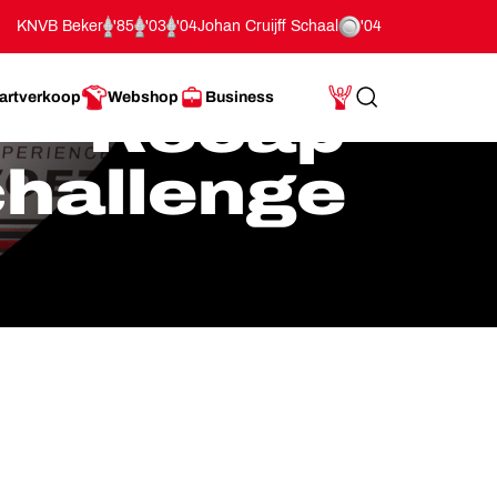
KNVB Beker
'85
'03
'04
Johan Cruijff Schaal
'04
artverkoop
Webshop
Business
Recap
Search
Mijn Account
hallenge