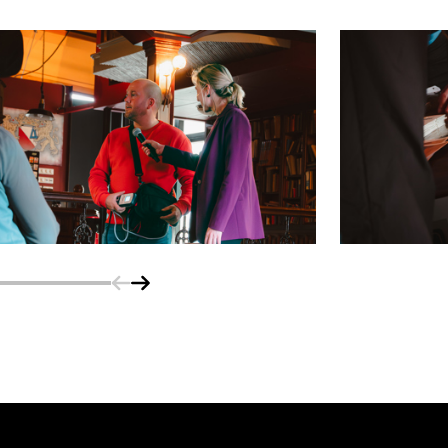
Schuif naar links
Schuif naar rechts