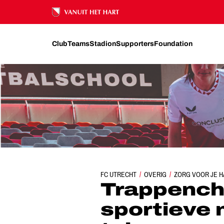
Ons nalatenschap
Club
Teams
Stadion
Supporters
Foundation
FC UTRECHT
OVERIG
ZORG VOOR JE H
RECAP T
Trappench
sportieve 