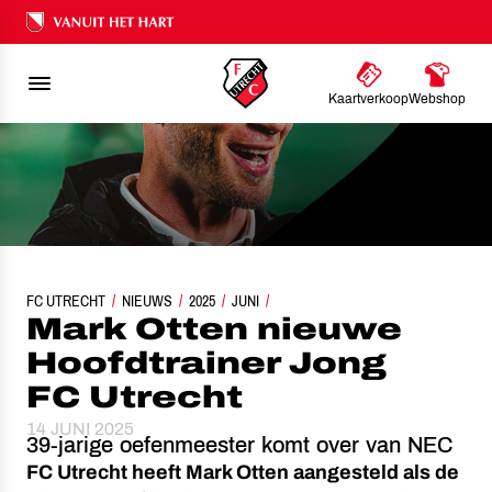
Ons nalatenschap
Kaartverkoop
Webshop
FC UTRECHT
MARK OTTEN NIEUWE HOOFDTRAINER JONG FC UTRECHT
NIEUWS
2025
JUNI
Mark Otten nieuwe
Hoofdtrainer Jong
FC Utrecht
14 JUNI 2025
39-jarige oefenmeester komt over van NEC
FC Utrecht heeft Mark Otten aangesteld als de