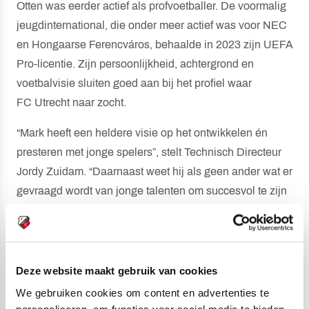
Otten was eerder actief als profvoetballer. De voormalig
jeugdinternational, die onder meer actief was voor NEC
en Hongaarse Ferencváros, behaalde in 2023 zijn UEFA
Pro-licentie. Zijn persoonlijkheid, achtergrond en
voetbalvisie sluiten goed aan bij het profiel waar
FC Utrecht naar zocht.
“Mark heeft een heldere visie op het ontwikkelen én
presteren met jonge spelers”, stelt Technisch Directeur
Jordy Zuidam. “Daarnaast weet hij als geen ander wat er
gevraagd wordt van jonge talenten om succesvol te zijn
op het hoogste niveau.”
Otten zelf kijkt uit naar de samenwerking met zijn staf én
de jonge, maar talentvolle groep waar hij mee gaat
Deze website maakt gebruik van cookies
werken. “Dit is een prachtige kans. Ik ben de club heel
We gebruiken cookies om content en advertenties te
dankbaar voor het vertrouwen en ben er zeker van dat