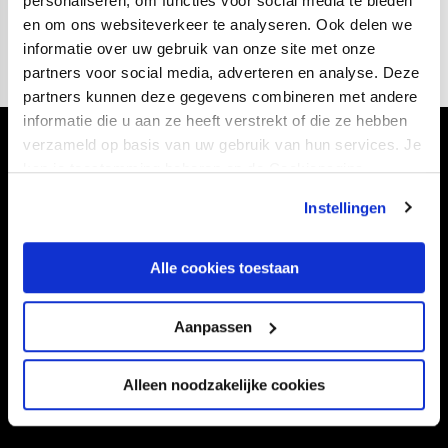
personaliseren, om functies voor social media te bieden
we samen een volgende stap kunnen gaan zetten.”
en om ons websiteverkeer te analyseren. Ook delen we
informatie over uw gebruik van onze site met onze
partners voor social media, adverteren en analyse. Deze
partners kunnen deze gegevens combineren met andere
informatie die u aan ze heeft verstrekt of die ze hebben
verzameld op basis van uw gebruik van hun services. Je
Volg ons ook via
kan je toestemming beheren op de Cookiepagina.
Instellingen
Navigeer naar
Alle cookies toestaan
CLUB
FOUNDATION
Aanpassen
TEAMS
KAARTVERKOOP
STADION
BUSINESS
Alleen noodzakelijke cookies
SUPPORTERS