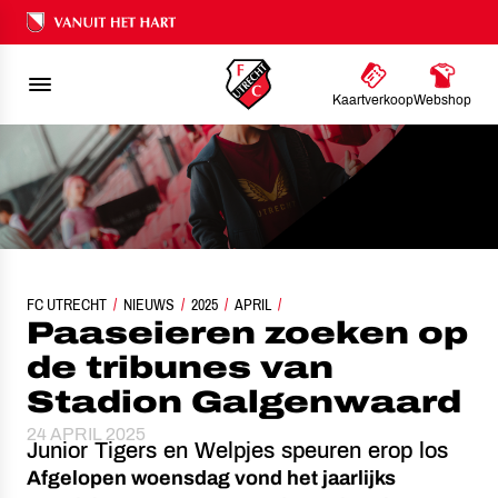
Ons nalatenschap
Kaartverkoop
Webshop
FC UTRECHT
PAASEIEREN ZOEKEN OP DE TRIBUNES VAN STADION GALGENWAAR
NIEUWS
2025
APRIL
Paaseieren zoeken op
de tribunes van
Stadion Galgenwaard
24 APRIL 2025
Junior Tigers en Welpjes speuren erop los
Afgelopen woensdag vond het jaarlijks