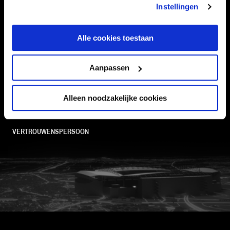
Instellingen
SUPPORTERS
Alle cookies toestaan
Informatie
Aanpassen
VEELGESTELDE VRAGEN
Alleen noodzakelijke cookies
CONTACT
WERKEN BIJ
VERTROUWENSPERSOON
FC Utrecht<br>vanuit<br>het har