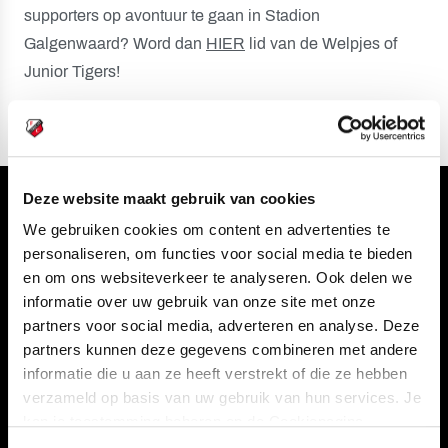
supporters op avontuur te gaan in Stadion
Galgenwaard? Word dan
HIER
lid van de Welpjes of
Junior Tigers!
Deze website maakt gebruik van cookies
Volg ons ook via
We gebruiken cookies om content en advertenties te
personaliseren, om functies voor social media te bieden
en om ons websiteverkeer te analyseren. Ook delen we
informatie over uw gebruik van onze site met onze
Navigeer naar
partners voor social media, adverteren en analyse. Deze
partners kunnen deze gegevens combineren met andere
CLUB
FOUNDATION
informatie die u aan ze heeft verstrekt of die ze hebben
verzameld op basis van uw gebruik van hun services. Je
TEAMS
KAARTVERKOOP
kan je toestemming beheren op de Cookiepagina.
STADION
BUSINESS