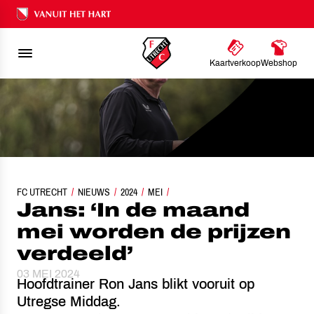
Ons nalatenschap
Kaartverkoop
Webshop
FC UTRECHT
JANS: ‘IN DE MAAND MEI WORDEN DE PRIJZEN VERDEELD’
NIEUWS
2024
MEI
Jans: ‘In de maand
mei worden de prijzen
verdeeld’
03 MEI 2024
Hoofdtrainer Ron Jans blikt vooruit op
Utregse Middag.