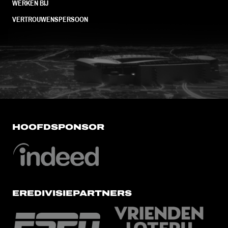
WERKEN BIJ
VERTROUWENSPERSOON
FC Utrecht<br>vanuit<br>het har
HOOFDSPONSOR
EREDIVISIEPARTNERS