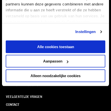
partners kunnen deze gegevens combineren met andere
informatie die u aan ze heeft verstrekt of die ze hebben
verzameld op basis van uw gebruik van hun services. Je
kan je toestemming beheren op de Cookiepagina.
Navigeer naar
Instellingen
CLUB
FOUNDATION
TEAMS
KAARTVERKOOP
Alle cookies toestaan
STADION
BUSINESS
Aanpassen
SUPPORTERS
Alleen noodzakelijke cookies
Informatie
VEELGESTELDE VRAGEN
CONTACT