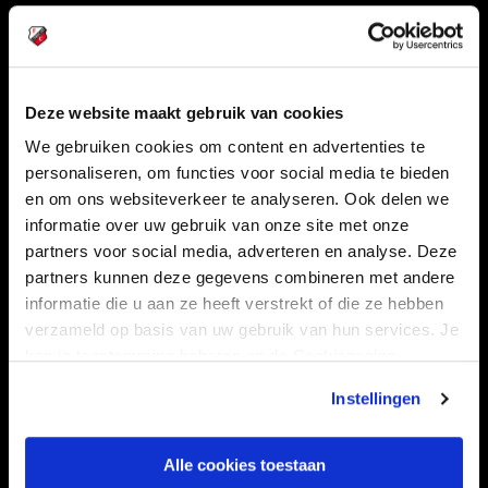
Volg ons ook via
Deze website maakt gebruik van cookies
Navigeer naar
We gebruiken cookies om content en advertenties te
personaliseren, om functies voor social media te bieden
CLUB
FOUNDATION
en om ons websiteverkeer te analyseren. Ook delen we
informatie over uw gebruik van onze site met onze
TEAMS
KAARTVERKOOP
partners voor social media, adverteren en analyse. Deze
STADION
BUSINESS
partners kunnen deze gegevens combineren met andere
SUPPORTERS
informatie die u aan ze heeft verstrekt of die ze hebben
verzameld op basis van uw gebruik van hun services. Je
kan je toestemming beheren op de Cookiepagina.
Informatie
Instellingen
VEELGESTELDE VRAGEN
Alle cookies toestaan