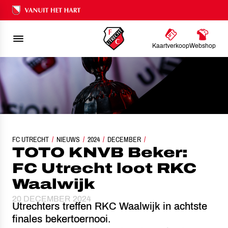
Ons nalatenschap
Kaartverkoop
Webshop
FC UTRECHT
NIEUWS
TOTO KNVB BEKER: FC UTRECHT LOOT RKC WAALWIJK
2024
DECEMBER
TOTO KNVB Beker:
FC Utrecht loot RKC
Waalwijk
20 DECEMBER 2024
Utrechters treffen RKC Waalwijk in achtste
finales bekertoernooi.