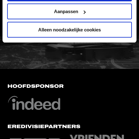
CONTACT
WERKEN BIJ
Aanpassen
VERTROUWENSPERSOON
Alleen noodzakelijke cookies
FC Utrecht<br>vanuit<br>het har
HOOFDSPONSOR
EREDIVISIEPARTNERS