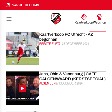
FC UTRECHT
NIEUWS
DECEMBER
2024
Ons nalatenschap
Kaartverkoop
Webshop
Filter
Kaartverkoop FC Utrecht - AZ
begonnen
CATEGORIE:
EERSTE ELFTAL
GEPUBLICEERD:
28 DECEMBER 2024
Jans, Ohio & Vanenburg | CAFÉ
GALGENWAARD (KERSTSPECIAL)
CATEGORIE:
ALGEMEEN
GEPUBLICEERD:
27 DECEMBER 2024