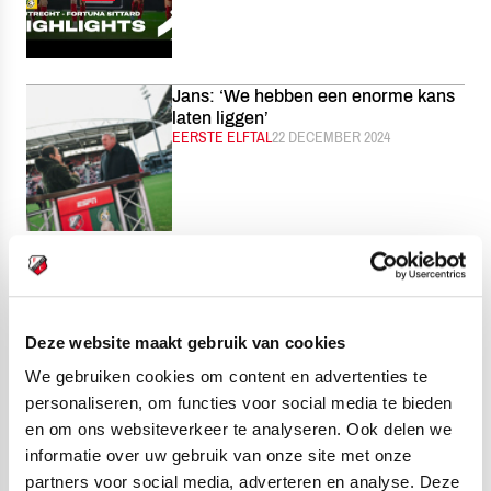
Jans: ‘We hebben een enorme kans
laten liggen’
CATEGORIE:
EERSTE ELFTAL
GEPUBLICEERD:
22 DECEMBER 2024
FC Utrecht verliest van Fortuna
Sittard
CATEGORIE:
EERSTE ELFTAL
GEPUBLICEERD:
22 DECEMBER 2024
Deze website maakt gebruik van cookies
We gebruiken cookies om content en advertenties te
personaliseren, om functies voor social media te bieden
en om ons websiteverkeer te analyseren. Ook delen we
FC Utrecht Vrouwen gaat winterstop
informatie over uw gebruik van onze site met onze
in met ruime overwinning op Telstar
partners voor social media, adverteren en analyse. Deze
CATEGORIE:
VROUWEN
GEPUBLICEERD:
21 DECEMBER 2024