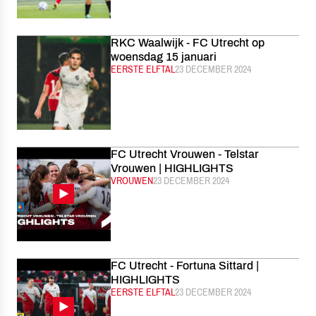
RKC Waalwijk - FC Utrecht op
woensdag 15 januari
CATEGORIE:
EERSTE ELFTAL
GEPUBLICEERD:
23 DECEMBER 2024
FC Utrecht Vrouwen - Telstar
Vrouwen | HIGHLIGHTS
CATEGORIE:
VROUWEN
GEPUBLICEERD:
23 DECEMBER 2024
FC Utrecht - Fortuna Sittard |
HIGHLIGHTS
CATEGORIE:
EERSTE ELFTAL
GEPUBLICEERD:
23 DECEMBER 2024