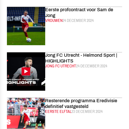
Eerste profcontract voor Sam de
Jong
CATEGORIE:
VROUWEN
GEPUBLICEERD:
24 DECEMBER 2024
Jong FC Utrecht - Helmond Sport |
HIGHLIGHTS
CATEGORIE:
JONG FC UTRECHT
GEPUBLICEERD:
24 DECEMBER 2024
Resterende programma Eredivisie
definitief vastgesteld
CATEGORIE:
EERSTE ELFTAL
GEPUBLICEERD:
23 DECEMBER 2024