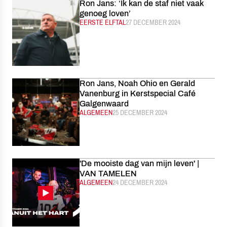
Ron Jans: ‘Ik kan de staf niet vaak
genoeg loven’
CATEGORIE:
EERSTE ELFTAL
GEPUBLICEERD:
27 DECEMBER 2024
Ron Jans, Noah Ohio en Gerald
Vanenburg in Kerstspecial Café
Galgenwaard
CATEGORIE:
ALGEMEEN
GEPUBLICEERD:
25 DECEMBER 2024
'De mooiste dag van mijn leven' |
VAN TAMELEN
CATEGORIE:
ALGEMEEN
GEPUBLICEERD:
24 DECEMBER 2024