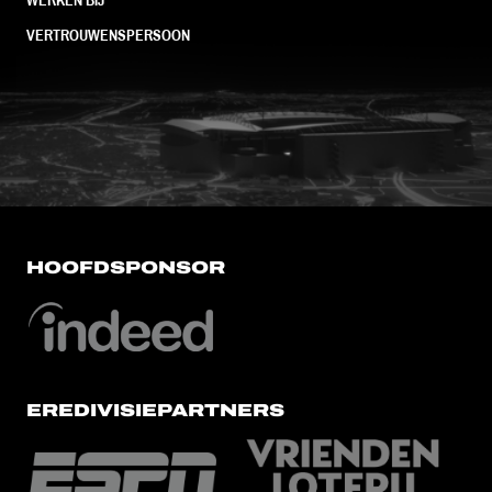
VERTROUWENSPERSOON
FC Utrecht<br>vanuit<br>het har
HOOFDSPONSOR
EREDIVISIEPARTNERS