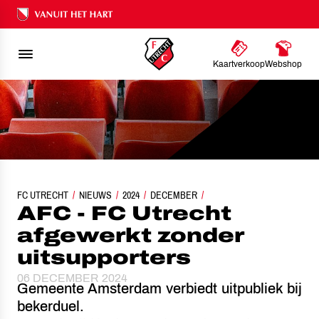
Ons nalatenschap
Kaartverkoop
Webshop
FC UTRECHT
NIEUWS
AFC - FC UTRECHT AFGEWERKT ZONDER UITSUPPORTER
2024
DECEMBER
AFC - FC Utrecht
afgewerkt zonder
uitsupporters
06 DECEMBER 2024
Gemeente Amsterdam verbiedt uitpubliek bij
bekerduel.