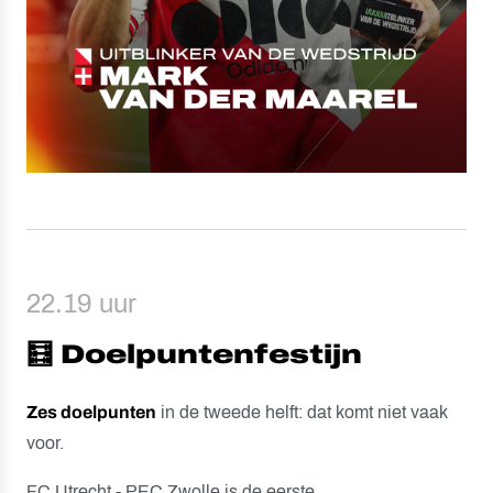
22.19 uur
🧮 Doelpuntenfestijn
Zes doelpunten
in de tweede helft: dat komt niet vaak
voor.
FC Utrecht - PEC Zwolle is de eerste