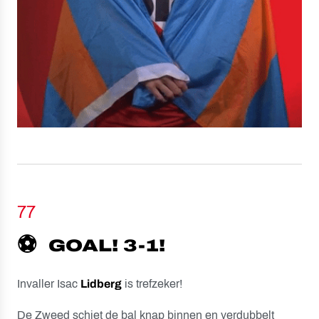
77
⚽️
GOAL! 3-1!
Invaller Isac
Lidberg
is trefzeker!
De Zweed schiet de bal knap binnen en verdubbelt