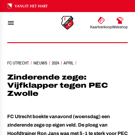
Ons nalatenschap
5
1
-
Kaartverkoop
Webshop
FC UTRECHT
ZINDERENDE ZEGE: VIJFKLAPPER TEGEN PEC ZWOLLE
NIEUWS
2024
APRIL
Zinderende zege:
Vijfklapper tegen PEC
Zwolle
FC Utrecht boekte vanavond (woensdag) een
zinderende zege op eigen veld. De ploeg van
Hoofdtrainer Ron Jans was met 5-1 te sterk voor PEC