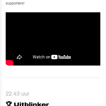
supporters!
22.43 uur
🏆 Uitblinker