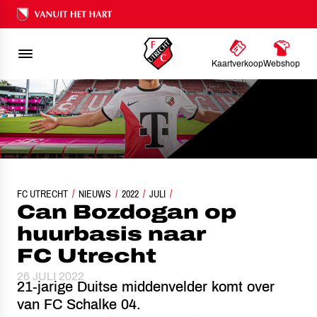
Ons nalatenschap
Kaartverkoop
Webshop
FC UTRECHT
CAN BOZDOGAN OP HUURBASIS NAAR FC UTRECHT
NIEUWS
2022
JULI
Can Bozdogan op
huurbasis naar
FC Utrecht
26 JULI 2022
21-jarige Duitse middenvelder komt over
van FC Schalke 04.