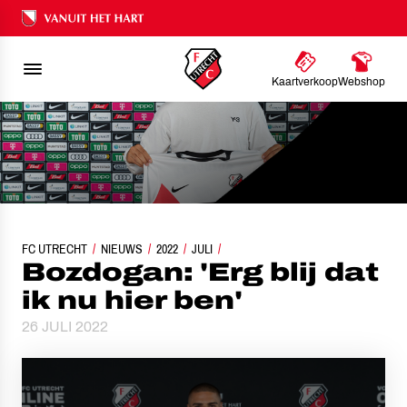
Ons nalatenschap
Kaartverkoop
Webshop
FC UTRECHT
NIEUWS
BOZDOGAN: 'ERG BLIJ DAT IK NU HIER BEN'
2022
JULI
Bozdogan: 'Erg blij dat
ik nu hier ben'
26 JULI 2022