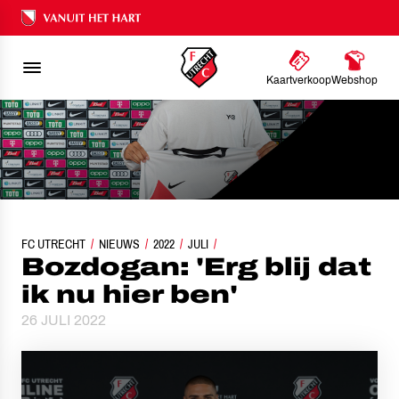
Ons nalatenschap
Kaartverkoop
Webshop
FC UTRECHT
NIEUWS
BOZDOGAN: 'ERG BLIJ DAT IK NU HIER BEN'
2022
JULI
Bozdogan: 'Erg blij dat
ik nu hier ben'
26 JULI 2022