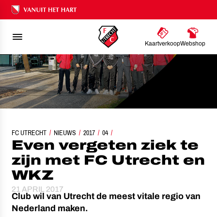
Ons nalatenschap
Kaartverkoop
Webshop
FC UTRECHT
EVEN VERGETEN ZIEK TE ZIJN MET FC UTRECHT EN WKZ
NIEUWS
2017
04
Even vergeten ziek te
zijn met FC Utrecht en
WKZ
21 APRIL 2017
Club wil van Utrecht de meest vitale regio van
Nederland maken.