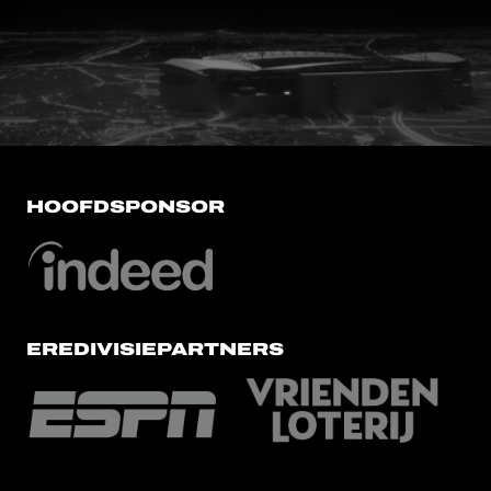
FC Utrecht<br>vanuit<br>het har
HOOFDSPONSOR
EREDIVISIEPARTNERS