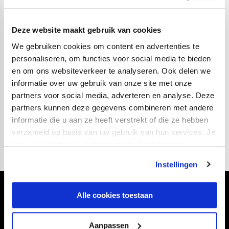
aanwezig te zijn”, aldus clubman Mark van der Maarel.
“Het doet je beseffen hoe rijk je als persoon eigenlijk
Deze website maakt gebruik van cookies
bent als je dat kunt geven.”
We gebruiken cookies om content en advertenties te
personaliseren, om functies voor social media te bieden
Doneren
en om ons websiteverkeer te analyseren. Ook delen we
Kinderen horen niet ziek te zijn, maar helaas is dit nog
informatie over uw gebruik van onze site met onze
altijd de dagelijkse werkelijkheid. Help het WKZ, zodat
partners voor social media, adverteren en analyse. Deze
partners kunnen deze gegevens combineren met andere
zij kinderen kunnen helpen, ga naar
informatie die u aan ze heeft verstrekt of die ze hebben
www.vriendenwkz.nl
verzameld op basis van uw gebruik van hun services. Je
kan je toestemming beheren op de Cookiepagina.
Instellingen
Volg ons ook via
Alle cookies toestaan
Aanpassen