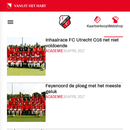
FC UTRECHT
NIEUWS
2017
04
Ons nalatenschap
Kaartverkoop
Webshop
Filter
Inhaalrace FC Utrecht O16 net niet
voldoende
CATEGORIE:
ACADEMIE
GEPUBLICEERD:
30 APRIL 2017
Feyenoord de ploeg met het meeste
geluk
CATEGORIE:
ACADEMIE
GEPUBLICEERD:
30 APRIL 2017