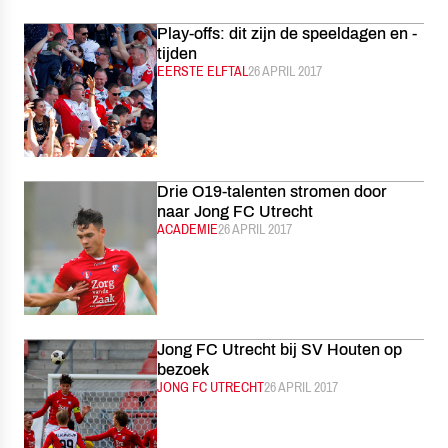
Play-offs: dit zijn de speeldagen en -
tijden
CATEGORIE:
EERSTE ELFTAL
GEPUBLICEERD:
26 APRIL 2017
Drie O19-talenten stromen door
naar Jong FC Utrecht
CATEGORIE:
ACADEMIE
GEPUBLICEERD:
26 APRIL 2017
Jong FC Utrecht bij SV Houten op
bezoek
CATEGORIE:
JONG FC UTRECHT
GEPUBLICEERD:
26 APRIL 2017