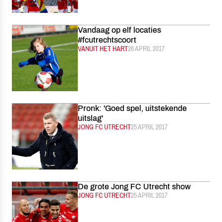
Vandaag op elf locaties
#fcutrechtscoort
CATEGORIE:
VANUIT HET HART
GEPUBLICEERD:
26 APRIL 2017
Pronk: 'Goed spel, uitstekende
uitslag'
CATEGORIE:
JONG FC UTRECHT
GEPUBLICEERD:
25 APRIL 2017
De grote Jong FC Utrecht show
CATEGORIE:
JONG FC UTRECHT
GEPUBLICEERD:
25 APRIL 2017