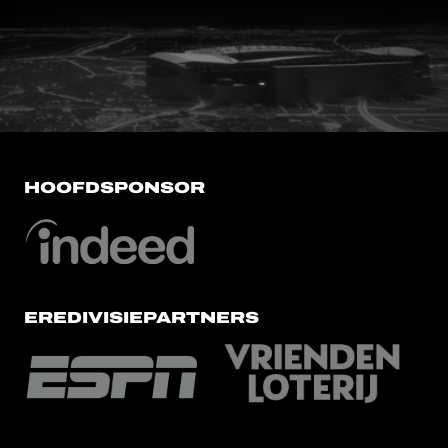
FC Utrecht<br>vanuit<br>het har
HOOFDSPONSOR
EREDIVISIEPARTNERS