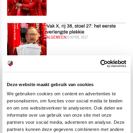
Vak X, rij 38, stoel 27: het eerste
verlengde plekkie
CATEGORIE:
ALGEMEEN
GEPUBLICEERD:
25 APRIL 2017
Beloften spelen vanavond laatste
thuispartij van seizoen
CATEGORIE:
JONG FC UTRECHT
GEPUBLICEERD:
25 APRIL 2017
Deze website maakt gebruik van cookies
We gebruiken cookies om content en advertenties te
personaliseren, om functies voor social media te bieden
en om ons websiteverkeer te analyseren. Ook delen we
informatie over uw gebruik van onze site met onze
De Keijzer, Mallahi en St. Jago naar
partners voor social media, adverteren en analyse. Deze
EK in Kroatië
partners kunnen deze gegevens combineren met andere
CATEGORIE:
ACADEMIE
GEPUBLICEERD:
25 APRIL 2017