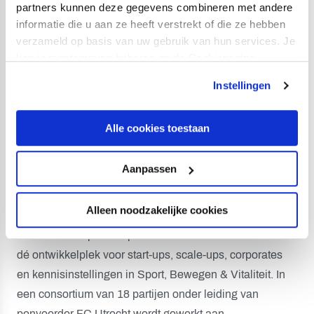
partners kunnen deze gegevens combineren met andere
informatie die u aan ze heeft verstrekt of die ze hebben
verzameld op basis van uw gebruik van hun services. Je
Traiectum-Talent-Hub
kan je toestemming beheren op de Cookiepagina.
Instellingen
Utrecht-Oost heeft de ambitie om uit te groeien tot
showcase voor 'Gezond Stedelijk Leven'. Vijf
(top)sportclubs — Hellas Utrecht, VV Utrecht, SV
Alle cookies toestaan
Kampong, UZSC en FC Utrecht — werken samen aan
de Sportcampus Traiectum: een nieuw ecosysteem in
Aanpassen
Sport & Vitaliteit en een katalysator voor innovatie op het
gebied van welzijn en gezondheid.
Alleen noodzakelijke cookies
Kern van de Sportcampus is de Traiectum-Talent-Hub:
dé ontwikkelplek voor start-ups, scale-ups, corporates
en kennisinstellingen in Sport, Bewegen & Vitaliteit. In
een consortium van 18 partijen onder leiding van
penvoerder FC Utrecht wordt gewerkt aan