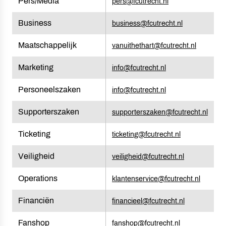
Pers/Media
pers@fcutrecht.nl
Business
business@fcutrecht.nl
Maatschappelijk
vanuithethart@fcutrecht.nl
Marketing
info@fcutrecht.nl
Personeelszaken
info@fcutrecht.nl
Supporterszaken
supporterszaken@fcutrecht.nl
Ticketing
ticketing@fcutrecht.nl
Veiligheid
veiligheid@fcutrecht.nl
Operations
klantenservice@fcutrecht.nl
Financiën
financieel@fcutrecht.nl
Fanshop
fanshop@fcutrecht.nl