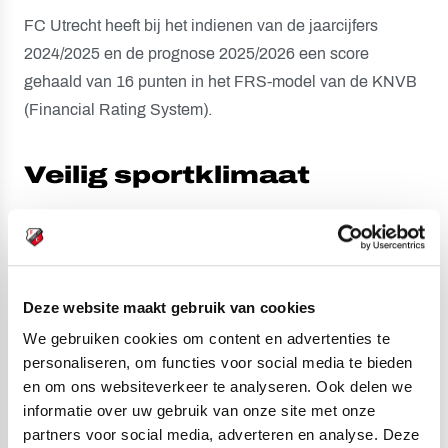
FC Utrecht heeft bij het indienen van de jaarcijfers
2024/2025 en de prognose 2025/2026 een score
gehaald van 16 punten in het FRS-model van de KNVB
(Financial Rating System).
Veilig sportklimaat
FC Utrecht heeft haar focus op een veilig sport- en
werkklimaat en is sinds april 2026 hiervoor Kiwa
gecertificeerd.
Hier
vind je meer informatie over onze
vertrouwenscontactpersonen.
Deze website maakt gebruik van cookies
We gebruiken cookies om content en advertenties te
personaliseren, om functies voor social media te bieden
en om ons websiteverkeer te analyseren. Ook delen we
informatie over uw gebruik van onze site met onze
partners voor social media, adverteren en analyse. Deze