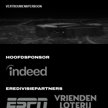
VERTROUWENSPERSOON
FC Utrecht<br>vanuit<br>het har
HOOFDSPONSOR
EREDIVISIEPARTNERS