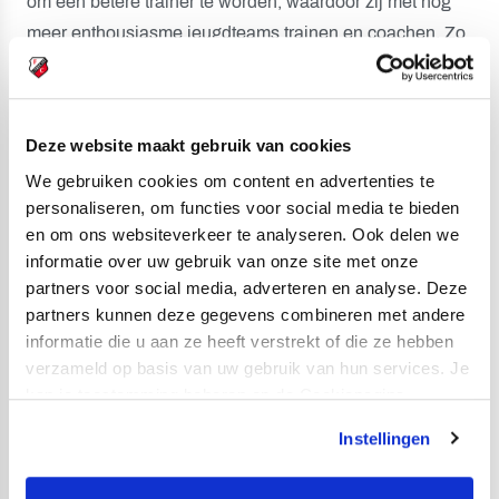
om een betere trainer te worden, waardoor zij met nog
meer enthousiasme jeugdteams trainen en coachen. Zo
leren zij om een training goed te laten verlopen en om
een goede sfeer plus een positief ontwikkelklimaat te
creëren in hun team. PASS Sports Coach Academy en
Deze website maakt gebruik van cookies
de FC Utrecht opleiders organiseren deze opleiding
We gebruiken cookies om content en advertenties te
voor groepen van minimaal 10 trainers en maximaal 20
personaliseren, om functies voor social media te bieden
bij u op de club. Dit doen wij bij u op de club, maar de
en om ons websiteverkeer te analyseren. Ook delen we
opleiding kan ook online gevolgd worden. De PASS
informatie over uw gebruik van onze site met onze
Play opleiding staat op de landelijke servicelijst van het
partners voor social media, adverteren en analyse. Deze
sportakkoord.
partners kunnen deze gegevens combineren met andere
informatie die u aan ze heeft verstrekt of die ze hebben
verzameld op basis van uw gebruik van hun services. Je
kan je toestemming beheren op de Cookiepagina.
Praktische info:
Instellingen
De opleiding kan online of op de club gevolgd