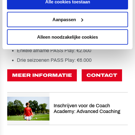
Alle cookies toestaan
worden
Data: in overleg met uw club
Aanpassen
2 avonden van 3 uur inclusief pauze
6 contacturen en 9 uur zelfstudie
Alleen noodzakelijke cookies
Inclusief lesmaterialen en starterspakket
Enkele afname PASS Play: €2.500
Drie seizoenen PASS Play: €6.000
MEER INFORMATIE​
CONTACT
Inschrijven voor de Coach
Academy: Advanced Coaching