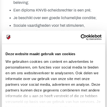
beleving;
Een diploma KNVB-scheidsrechter is een pré;
Je beschikt over een goede lichamelijke conditie;
Sociale vaardigheden voor het stimuleren,
motiveren en instrueren van kinderen;
Probleemoplossend vermogen;
Een rijbewijs B is een pré.
Deze website maakt gebruik van cookies
Werktijden:
We gebruiken cookies om content en advertenties te
personaliseren, om functies voor social media te bieden
Is aanwezig bij uit-, thuiswedstrijden en
en om ons websiteverkeer te analyseren. Ook delen we
teammanager bijeenkomsten;
informatie over uw gebruik van onze site met onze
Flexibele inzet vereist (ook in de avonduren en in
partners voor social media, adverteren en analyse. Deze
het weekend), dit is vooral op de dinsdagavonden
partners kunnen deze gegevens combineren met andere
informatie die u aan ze heeft verstrekt of die ze hebben
en zaterdagen;
verzameld op basis van uw gebruik van hun services. Je
6 tot 8 uur per week.