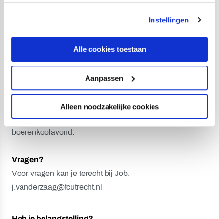
kan je toestemming beheren op de Cookiepagina.
Wij bieden:
Instellingen
Een uitdagende functie binnen de dynamische wereld
Alle cookies toestaan
van een professionele voetbalorganisatie. Je wordt
onderdeel van de staf van één van onze jeugdteams. Je
krijgt een volledig kleding pakket als FC Utrecht staf. Er
Aanpassen
staan twee toegangskaarten beschikbaar voor de
thuiswedstrijden van het eerste elftal en Jong FC Utrecht
Alleen noodzakelijke cookies
en niet te vergeten: je bent bij de jaarlijkse
boerenkoolavond.
Vragen?
Voor vragen kan je terecht bij Job.
j.vanderzaag@fcutrecht.nl
Heb je belangstelling?