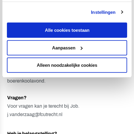
kan je toestemming beheren op de Cookiepagina.
Wij bieden:
Instellingen
Een uitdagende functie binnen de dynamische wereld
Alle cookies toestaan
van een professionele voetbalorganisatie. Je wordt
onderdeel van de staf van één van onze jeugdteams. Je
krijgt een volledig kleding pakket als FC Utrecht staf. Er
Aanpassen
staan twee toegangskaarten beschikbaar voor de
thuiswedstrijden van het eerste elftal en Jong FC Utrecht
Alleen noodzakelijke cookies
en niet te vergeten: je bent bij de jaarlijkse
boerenkoolavond.
Vragen?
Voor vragen kan je terecht bij Job.
j.vanderzaag@fcutrecht.nl
Heb je belangstelling?