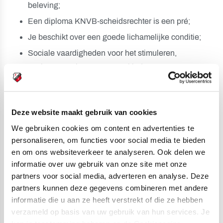
beleving;
Een diploma KNVB-scheidsrechter is een pré;
Je beschikt over een goede lichamelijke conditie;
Sociale vaardigheden voor het stimuleren,
motiveren en instrueren van kinderen;
Probleemoplossend vermogen;
Een rijbewijs B is een pré.
Deze website maakt gebruik van cookies
Werktijden:
We gebruiken cookies om content en advertenties te
personaliseren, om functies voor social media te bieden
Is aanwezig bij uit-, thuiswedstrijden en
en om ons websiteverkeer te analyseren. Ook delen we
teammanager bijeenkomsten;
informatie over uw gebruik van onze site met onze
Flexibele inzet vereist (ook in de avonduren en in
partners voor social media, adverteren en analyse. Deze
het weekend), dit is vooral op de dinsdagavonden
partners kunnen deze gegevens combineren met andere
informatie die u aan ze heeft verstrekt of die ze hebben
en zaterdagen;
verzameld op basis van uw gebruik van hun services. Je
6 tot 8 uur per week.