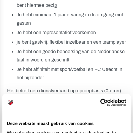
bent hiermee bezig
Je hebt minimaal 1 jaar ervaring in de omgang met
gasten
Je hebt een representatief voorkomen
je bent gastvrij, flexibel inzetbaar en een teamplayer
Je hebt een goede beheersing van de Nederlandse
taal in woord en geschrift
Je hebt affiniteit met sport/voetbal en FC Utrecht in
het bijzonder
Het betreft een dienstverband op oproepbasis (0-uren)
dat wordt ingevuld via een detacheringspartner van
FC Utrecht.
Werktijden
Deze website maakt gebruik van cookies
We gebruiken cookies om content en advertenties te