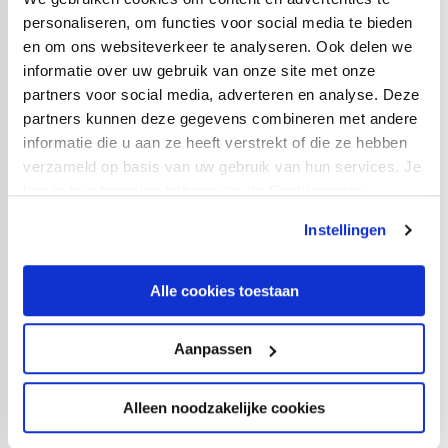
Je wordt voornamelijk ingezet op bij thuiswedstrijden
personaliseren, om functies voor social media te bieden
van ons eerste elftal (3 tot 6 uur per wedstrijd) maar kan
en om ons websiteverkeer te analyseren. Ook delen we
ook ingezet worden in de ondersteuning bij andere
informatie over uw gebruik van onze site met onze
activiteiten in ons stadion zoals business club
partners voor social media, adverteren en analyse. Deze
evenementen, seminars of de open dag.
partners kunnen deze gegevens combineren met andere
informatie die u aan ze heeft verstrekt of die ze hebben
Wat bieden wij?
verzameld op basis van uw gebruik van hun services. Je
kan je toestemming beheren op de Cookiepagina.
Een uitdagende functie binnen de dynamische wereld
van een professionele voetbalorganisatie waarbij de
Instellingen
lijnen tussen de afdelingen heel kort zijn. Er is binnen
FC Utrecht voldoende ruimte voor creativiteit en eigen
Alle cookies toestaan
initiatieven.
Aanpassen
Heb je belangstelling?
Alleen noodzakelijke cookies
Ben je geïnteresseerd in deze functie? Solliciteer dan