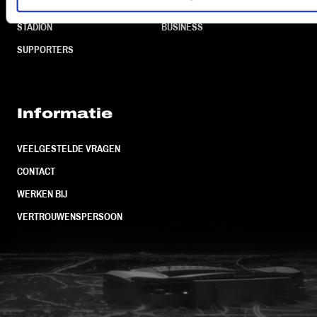
TEAMS
KAARTVERKOOP
STADION
BUSINESS
SUPPORTERS
Informatie
VEELGESTELDE VRAGEN
CONTACT
WERKEN BIJ
VERTROUWENSPERSOON
FC Utrecht<br>vanuit<br>het har