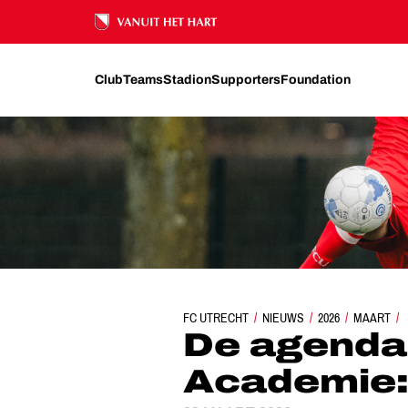
Ons nalatenschap
Club
Teams
Stadion
Supporters
Foundation
FC UTRECHT
NIEUWS
DE AGENDA VAN DE A
2026
MAART
De agenda
Academie: