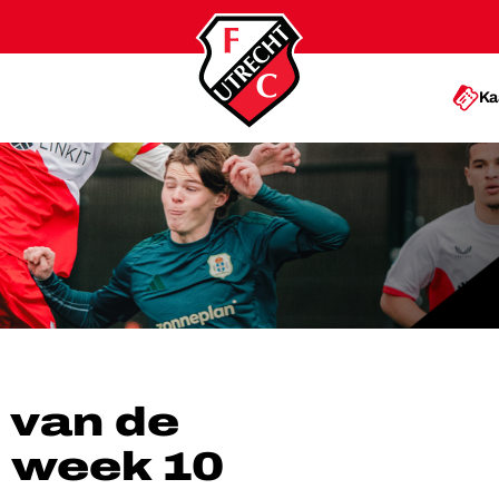
Ka
CADEMIE: WEEK 10
 van de
 week 10