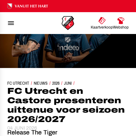
Ons nalatenschap
Kaartverkoop
Webshop
FC UTRECHT EN CASTORE PRESENTEREN UITTENUE VOOR SEIZOEN 2026/2
FC UTRECHT
NIEUWS
2026
JUNI
FC Utrecht en
Castore presenteren
uittenue voor seizoen
2026/2027
04 JUNI 2026
Release The Tiger