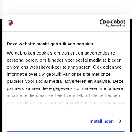
Volg ons ook via
Deze website maakt gebruik van cookies
We gebruiken cookies om content en advertenties te
personaliseren, om functies voor social media te bieden
Navigeer naar
en om ons websiteverkeer te analyseren. Ook delen we
informatie over uw gebruik van onze site met onze
CLUB
FOUNDATION
partners voor social media, adverteren en analyse. Deze
partners kunnen deze gegevens combineren met andere
TEAMS
KAARTVERKOOP
informatie die u aan ze heeft verstrekt of die ze hebben
STADION
BUSINESS
verzameld op basis van uw gebruik van hun services. Je
SUPPORTERS
kan je toestemming beheren op de Cookiepagina.
Instellingen