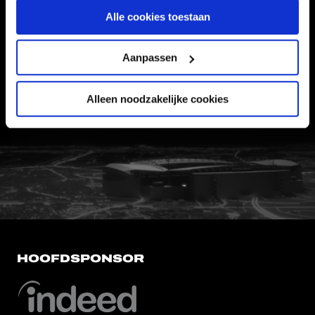
Informatie
Alle cookies toestaan
VEELGESTELDE VRAGEN
Aanpassen
CONTACT
WERKEN BIJ
Alleen noodzakelijke cookies
VERTROUWENSPERSOON
FC Utrecht<br>vanuit<br>het har
HOOFDSPONSOR