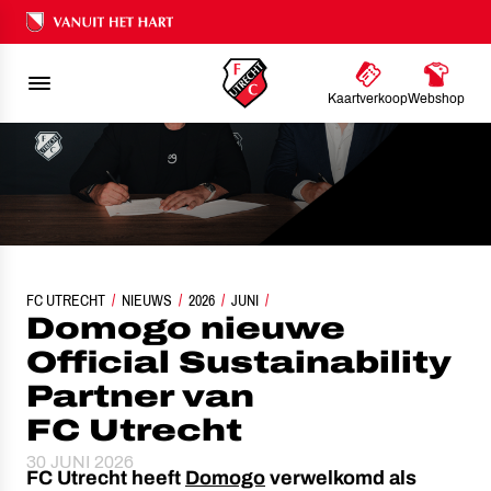
Ons nalatenschap
Kaartverkoop
Webshop
FC UTRECHT
DOMOGO NIEUWE OFFICIAL SUSTAINABILITY PARTNER VAN FC UTRECHT
NIEUWS
2026
JUNI
Domogo nieuwe
Official Sustainability
Partner van
FC Utrecht
30 JUNI 2026
FC Utrecht heeft
Domogo
verwelkomd als