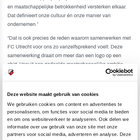
en maatschappelijke betrokkenheid versterken elkaar.
Dat definieert onze cultuur én onze manier van
ondernemen.”
“Dat is ook precies de reden waarom samenwerken met
FC Utrecht voor ons zo vanzelfsprekend voelt. Deze
samenwerking draait om meer dan een logo op een
shirt. Vanuit een gedeelde maatschappelijke ambitie
willen we samen bijdragen aan een duurzamere
provincie Utrecht, waarin inwoners beter worden
voorbereid op de energietransitie.”
Deze website maakt gebruik van cookies
We gebruiken cookies om content en advertenties te
De samenwerking tussen FC Utrecht en Domogo start in
personaliseren, om functies voor social media te bieden
het seizoen 2026/2027. Vanaf dat seizoen prijkt Domogo
en om ons websiteverkeer te analyseren. Ook delen we
op de achterkant van het shirt van het eerste elftal.
informatie over uw gebruik van onze site met onze
partners voor social media, adverteren en analyse. Deze