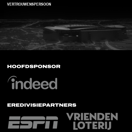
VERTROUWENSPERSOON
FC Utrecht<br>vanuit<br>het har
HOOFDSPONSOR
EREDIVISIEPARTNERS