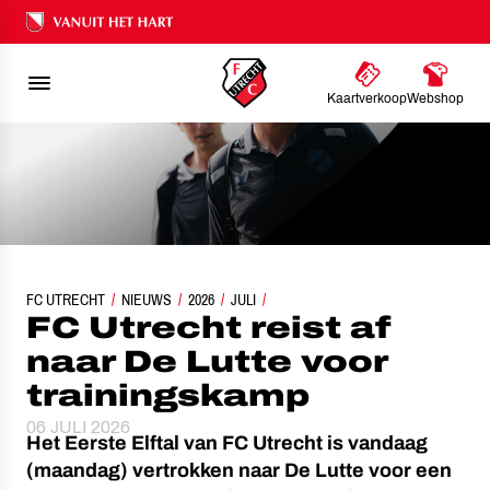
Ons nalatenschap
Kaartverkoop
Webshop
FC UTRECHT
FC UTRECHT REIST AF NAAR DE LUTTE VOOR TRAININGSKAMP
NIEUWS
2026
JULI
FC Utrecht reist af
naar De Lutte voor
trainingskamp
06 JULI 2026
Het Eerste Elftal van FC Utrecht is vandaag
(maandag) vertrokken naar De Lutte voor een