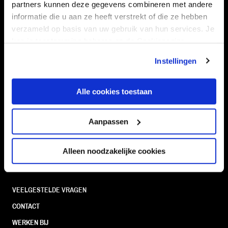
partners kunnen deze gegevens combineren met andere
informatie die u aan ze heeft verstrekt of die ze hebben
verzameld op basis van uw gebruik van hun services. Je
kan je toestemming beheren op de Cookiepagina.
Navigeer naar
Instellingen
CLUB
FOUNDATION
TEAMS
KAARTVERKOOP
Alle cookies toestaan
STADION
BUSINESS
SUPPORTERS
Aanpassen
Alleen noodzakelijke cookies
Informatie
VEELGESTELDE VRAGEN
CONTACT
WERKEN BIJ