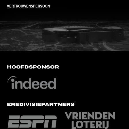
VERTROUWENSPERSOON
FC Utrecht<br>vanuit<br>het har
HOOFDSPONSOR
EREDIVISIEPARTNERS