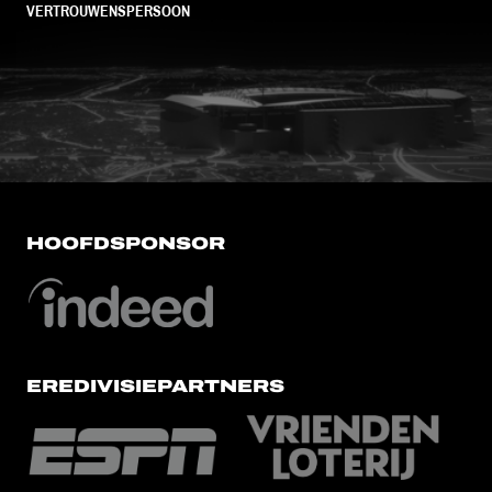
VERTROUWENSPERSOON
FC Utrecht<br>vanuit<br>het har
HOOFDSPONSOR
EREDIVISIEPARTNERS