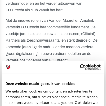
verdienmodellen en het verder uitbouwen van
FC Utrecht als club vanuit het hart.
Met de nieuwe rollen van Van der Maarel en Amelink
versterkt FC Utrecht haar commerciële fundament. De
voorbije jaren is de club zowel in sponsoren, (Official)
Partners als toeschouwersaantallen sterk gegroeid. De
komende jaren ligt de nadruk onder meer op verdere
groei, digitalisering, nieuwe verdienmodellen en de
verdere positionering van FC Utrecht.
De directie is van mening dat Van der Maarel en
Amelink, met hun ervaring en expertise bij de club,
Deze website maakt gebruik van cookies
belangrijke krachten zijn om FC Utrecht in dit traject
verder te brengen.
We gebruiken cookies om content en advertenties te
personaliseren, om functies voor social media te bieden
en om ons websiteverkeer te analyseren. Ook delen we