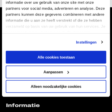
informatie over uw gebruik van onze site met onze
partners voor social media, adverteren en analyse. Deze
partners kunnen deze gegevens combineren met andere
Volg ons ook via
informatie die u aan ze heeft verstrekt of die ze hebben
verzameld op basis van uw gebruik van hun services. Je
kan je toestemming beheren op de Cookiepagina.
Instellingen
Navigeer naar
Alle cookies toestaan
CLUB
FOUNDATION
TEAMS
KAARTVERKOOP
Aanpassen
STADION
BUSINESS
SUPPORTERS
Alleen noodzakelijke cookies
Informatie