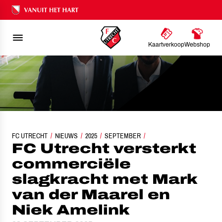
Ons nalatenschap
Kaartverkoop
Webshop
FC UTRECHT VERSTERKT COMMERCIËLE SLAGKRACHT MET MARK VAN DER MA
FC UTRECHT
NIEUWS
2025
SEPTEMBER
FC Utrecht versterkt
commerciële
slagkracht met Mark
van der Maarel en
Niek Amelink