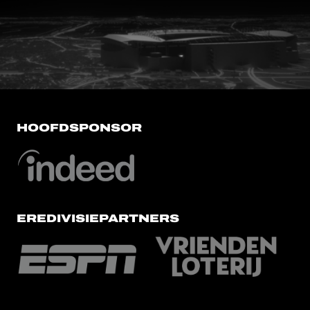
FC Utrecht<br>vanuit<br>het har
HOOFDSPONSOR
EREDIVISIEPARTNERS