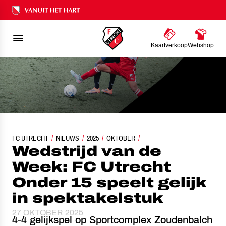
Ons nalatenschap
Kaartverkoop
Webshop
FC UTRECHT
WEDSTRIJD VAN DE WEEK: FC UTRECHT ONDER 15 SPEELT GELIJK IN SP
NIEUWS
2025
OKTOBER
Wedstrijd van de
Week: FC Utrecht
Onder 15 speelt gelijk
in spektakelstuk
27 OKTOBER 2025
4-4 gelijkspel op Sportcomplex Zoudenbalch