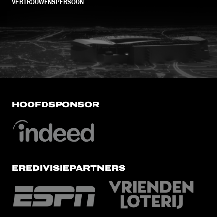
VERTROUWENSPERSOON
FC Utrecht<br>vanuit<br>het har
HOOFDSPONSOR
EREDIVISIEPARTNERS