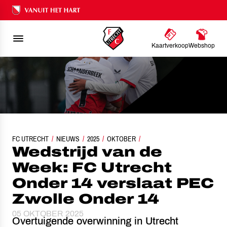
Ons nalatenschap
Kaartverkoop
Webshop
FC UTRECHT
WEDSTRIJD VAN DE WEEK: FC UTRECHT ONDER 14 VERSLAAT PEC ZWOL
NIEUWS
2025
OKTOBER
Wedstrijd van de
Week: FC Utrecht
Onder 14 verslaat PEC
Zwolle Onder 14
05 OKTOBER 2025
Overtuigende overwinning in Utrecht