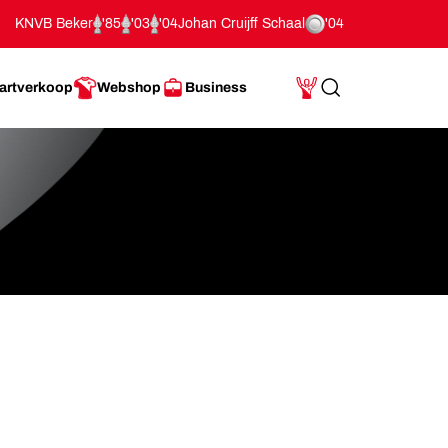
KNVB Beker
'85
'03
'04
Johan Cruijff Schaal
'04
artverkoop
Webshop
Business
Search
Mijn Account