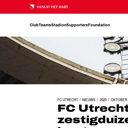
Ons nalatenschap
Club
Teams
Stadion
Supporters
Foundation
FC UTRECHT
FC UTRECHT KRIJGT VOOR BIJNA ZEST
NIEUWS
2025
OKTOBER
FC Utrecht 
zestigduiz