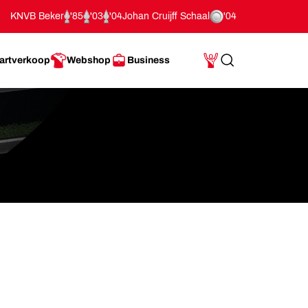
KNVB Beker
'85
'03
'04
Johan Cruijff Schaal
'04
artverkoop
Webshop
Business
Search
Mijn Account