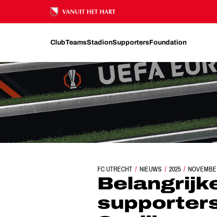
Ons nalatenschap
Club
Teams
Stadion
Supporters
Foundation
FC UTRECHT
BELANGRIJKE INFORMATIE VOOR SU
NIEUWS
2025
NOVEMBE
Belangrijk
supporters