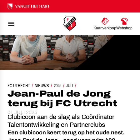
Ons nalatenschap
Kaartverkoop
Webshop
FC UTRECHT
NIEUWS
JEAN-PAUL DE JONG TERUG BIJ FC UTRECHT
2025
JULI
Jean-Paul de Jong
terug bij FC Utrecht
01 JULI 2025
Clubicoon aan de slag als Coördinator
Talentontwikkeling en Partnerclubs
Een clubicoon keert terug op het oude nest.