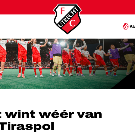
Ka
C SHERIFF TIRASPOL
 wint wéér van
Tiraspol