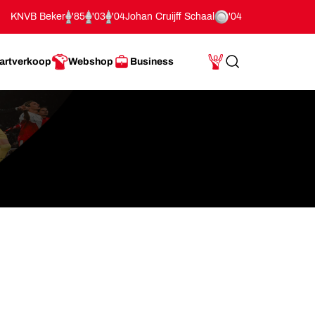
KNVB Beker
'85
'03
'04
Johan Cruijff Schaal
'04
artverkoop
Webshop
Business
Search
Mijn Account