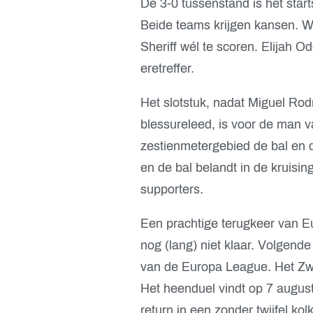
De 3-0 tussenstand is het star
Beide teams krijgen kansen. 
Sheriff wél te scoren. Elijah 
eretreffer.
Het slotstuk, nadat Miguel Rod
blessureleed, is voor de man va
zestienmetergebied de bal en d
en de bal belandt in de kruising
supporters.
Een prachtige terugkeer van E
nog (lang) niet klaar. Volgend
van de Europa League. Het Zwi
Het heenduel vindt op 7 august
return in een zonder twijfel 