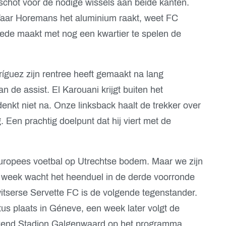
tschot voor de nodige wissels aan beide kanten.
Waar Horemans het aluminium raakt, weet FC
Odede maakt met nog een kwartier te spelen de
ríguez zijn rentree heeft gemaakt na lang
n de assist. El Karouani krijgt buiten het
enkt niet na. Onze linksback haalt de trekker over
. Een prachtig doelpunt dat hij viert met de
uropees voetbal op Utrechtse bodem. Maar we zijn
e week wacht het heenduel in de derde voorronde
tserse Servette FC is de volgende tegenstander.
us plaats in Géneve, een week later volgt de
kolkend Stadion Galgenwaard op het programma.