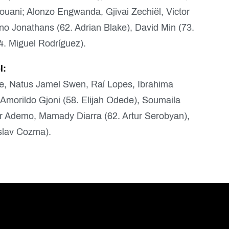
rouani; Alonzo Engwanda, Gjivai Zechiël, Victor
ano Jonathans (62. Adrian Blake), David Min (73.
4. Miguel Rodríguez).
l:
, Natus Jamel Swen, Raí Lopes, Ibrahima
Amorildo Gjoni (58. Elijah Odede), Soumaila
r Ademo, Mamady Diarra (62. Artur Serobyan),
slav Cozma).