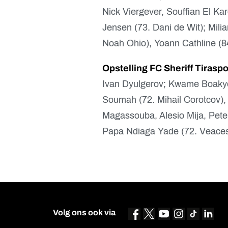
Nick Viergever, Souffian El Ka
Jensen (73. Dani de Wit); Mili
Noah Ohio), Yoann Cathline (8
Opstelling FC Sheriff Tiraspo
Ivan Dyulgerov; Kwame Boakye
Soumah (72. Mihail Corotcov), 
Magassouba, Alesio Mija, Pete
Papa Ndiaga Yade (72. Veace
Volg ons ook via