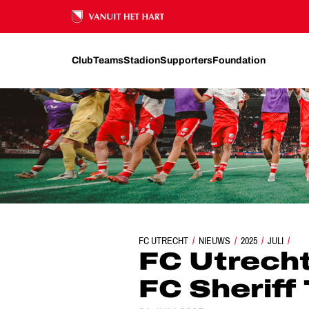
Ons nalatenschap
Club
Teams
Stadion
Supporters
Foundation
FC UTRECHT
FC UTRECHT WINT WÉÉR VAN F
NIEUWS
2025
JULI
FC Utrecht
FC Sheriff 