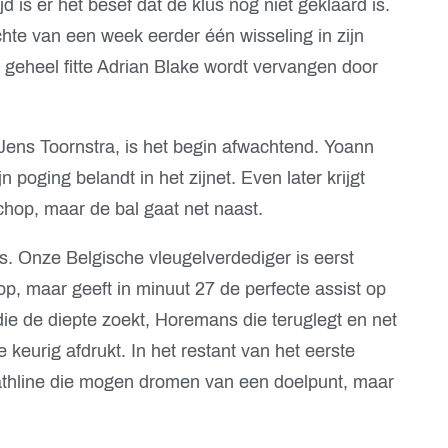
d is er het besef dat de klus nog niet geklaard is.
chte van een week eerder één wisseling in zijn
t geheel fitte Adrian Blake wordt vervangen door
Jens Toornstra, is het begin afwachtend. Yoann
jn poging belandt in het zijnet. Even later krijgt
chop, maar de bal gaat net naast.
. Onze Belgische vleugelverdediger is eerst
op, maar geeft in minuut 27 de perfecte assist op
die de diepte zoekt, Horemans die teruglegt en net
keurig afdrukt. In het restant van het eerste
Cathline die mogen dromen van een doelpunt, maar