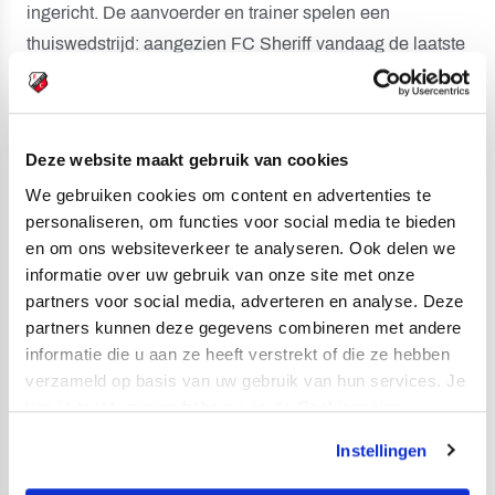
ingericht. De aanvoerder en trainer spelen een
thuiswedstrijd: aangezien FC Sheriff vandaag de laatste
training in Tiraspol heeft gedaan, zijn er enkel
Nederlandse journalisten.
Met RTV Utrecht en het AD gaat het over de wedstrijd,
Deze website maakt gebruik van cookies
de reis én de temperaturen. Want het is, zogezegd,
We gebruiken cookies om content en advertenties te
warm. Viergever haalt zijn schouders op. “We hebben
personaliseren, om functies voor social media te bieden
wel wat meer warme dagen gehad in de voorbereiding.
en om ons websiteverkeer te analyseren. Ook delen we
informatie over uw gebruik van onze site met onze
Voor de ene speler is het warmer dan voor de ander. Dat
partners voor social media, adverteren en analyse. Deze
heb je ook in de Tour de France. De één kan er beter
partners kunnen deze gegevens combineren met andere
tegen dan de ander. We krijgen adviezen hoe ermee om
informatie die u aan ze heeft verstrekt of die ze hebben
te gaan.”
verzameld op basis van uw gebruik van hun services. Je
kan je toestemming beheren op de Cookiepagina.
Viergever is een ervaren speler als het gaat om
Instellingen
Europees voetbal. Toch blijft het bijzonder. “Ik had het er
toevallig vanmorgen met mijn vrouw nog over hoe leuk