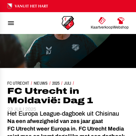
Ons nalatenschap
Kaartverkoop
Webshop
FC UTRECHT
NIEUWS
FC UTRECHT IN MOLDAVIË: DAG 1
2025
JULI
FC Utrecht in
Moldavië: Dag 1
23 JULI 2025
Het Europa League-dagboek uit Chisinau
Na een afwezigheid van zes jaar gaat
FC Utrecht weer Europa in. FC Utrecht Media