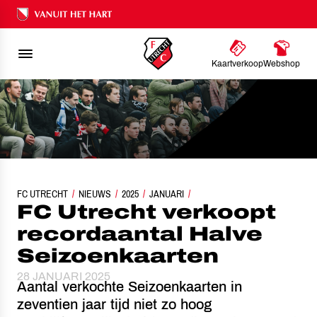
Ons nalatenschap
Kaartverkoop
Webshop
FC UTRECHT
FC UTRECHT VERKOOPT RECORDAANTAL HALVE SEIZOENKAART
NIEUWS
2025
JANUARI
FC Utrecht verkoopt
recordaantal Halve
Seizoenkaarten
28 JANUARI 2025
Aantal verkochte Seizoenkaarten in
zeventien jaar tijd niet zo hoog