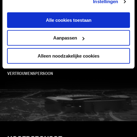
SUPPORTERS
Instellingen
Alle cookies toestaan
Informatie
Aanpassen
VEELGESTELDE VRAGEN
CONTACT
Alleen noodzakelijke cookies
WERKEN BIJ
VERTROUWENSPERSOON
FC Utrecht<br>vanuit<br>het har