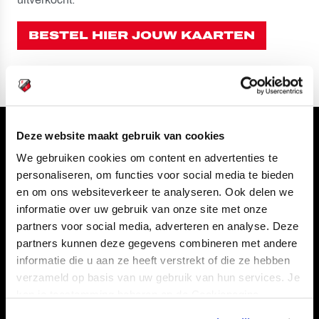
BESTEL HIER JOUW KAARTEN
Deze website maakt gebruik van cookies
Volg ons ook via
We gebruiken cookies om content en advertenties te
personaliseren, om functies voor social media te bieden
en om ons websiteverkeer te analyseren. Ook delen we
informatie over uw gebruik van onze site met onze
Navigeer naar
partners voor social media, adverteren en analyse. Deze
partners kunnen deze gegevens combineren met andere
CLUB
FOUNDATION
informatie die u aan ze heeft verstrekt of die ze hebben
TEAMS
KAARTVERKOOP
verzameld op basis van uw gebruik van hun services. Je
kan je toestemming beheren op de Cookiepagina.
STADION
BUSINESS