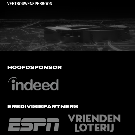
VERTROUWENSPERSOON
FC Utrecht<br>vanuit<br>het har
HOOFDSPONSOR
EREDIVISIEPARTNERS