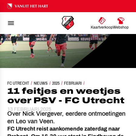
Ons nalatenschap
Kaartverkoop
Webshop
FC UTRECHT
NIEUWS
11 FEITJES EN WEETJES OVER PSV - FC UTRECHT
2025
FEBRUARI
11 feitjes en weetjes
over PSV - FC Utrecht
13 FEBRUARI 2025
Over Nick Viergever, eerdere ontmoetingen
en Leo van Veen.
FC Utrecht reist aankomende zaterdag naar