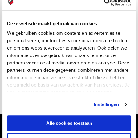
de topscorers
van de Eredivisie: Tasos Douvikas en
Xavi Simons. Simons speelt momenteel bij RB Leipzig
Deze website maakt gebruik van cookies
en Douvikas maakte afgelopen transferperiode de
overstap naar het Italiaanse Como 1907.
We gebruiken cookies om content en advertenties te
personaliseren, om functies voor social media te bieden
en om ons websiteverkeer te analyseren. Ook delen we
Nick Viergever
kent een verleden bij PSV. De
informatie over uw gebruik van onze site met onze
verdediger speelde 104 officiële wedstrijden voor de
partners voor social media, adverteren en analyse. Deze
club uit Eindhoven.
partners kunnen deze gegevens combineren met andere
informatie die u aan ze heeft verstrekt of die ze hebben
verzameld op basis van uw gebruik van hun services. Je
kan je toestemming beheren op de Cookiepagina.
Instellingen
Alle cookies toestaan
Volg ons ook via